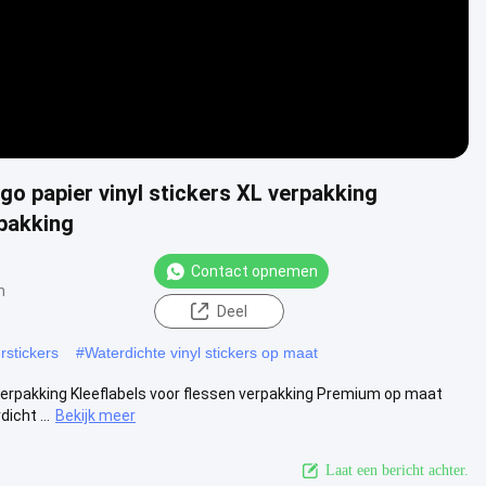
o papier vinyl stickers XL verpakking
rpakking
Contact opnemen
n
Deel
rstickers
#
Waterdichte vinyl stickers op maat
verpakking Kleeflabels voor flessen verpakking Premium op maat
icht ...
Bekijk meer
Laat een bericht achter.