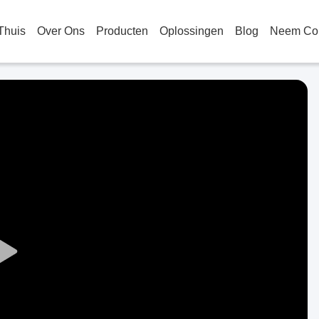
Thuis
Over Ons
Producten
Oplossingen
Blog
Neem Con
Play
Video