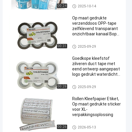
Matte/Glans Afwerking
Document Stickeretiket
00:24
2025-10-14
Hoge Resolutie Drukwerk
Ideaal Voor Branding
Op maat gedrukte
Productverpakking
verzenddoos OPP-tape
Decoratieve
zelfklevend transparant
Toepassingen
onzichtbaar kanaal Bopp
helder pakkettape
Jumbo-rol
Document Stickeretiket
00:31
2025-09-29
Goedkope kleefstof
zilveren duct tape met
eend ontwerp aangepast
logo gedrukt waterdicht
maskeren functie voor
stof
Document Stickeretiket
00:28
2025-09-29
Rollen Kleefpapier Etiket,
Op maat gedrukte sticker
voor XL-
verpakkingsoplossing
Document Stickeretiket
00:26
2026-05-13