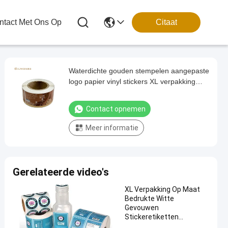
tact Met Ons Op
Citaat
Waterdichte gouden stempelen aangepaste
logo papier vinyl stickers XL verpakking
zelfklevende etiketten voor fles goederen
verpakking
Contact opnemen
Meer informatie
Gerelateerde video's
XL Verpakking Op Maat
Bedrukte Witte
Gevouwen
Stickeretiketten
Enkelzijdig Zelfklevend