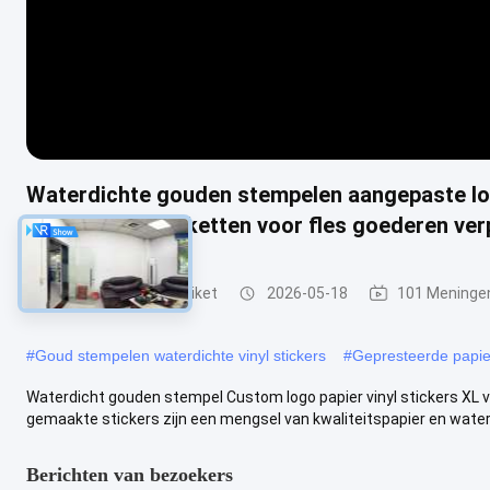
Waterdichte gouden stempelen aangepaste log
zelfklevende etiketten voor fles goederen ve
Document Stickeretiket
2026-05-18
101 Meninge
#
Goud stempelen waterdichte vinyl stickers
#
Gepresteerde papie
Waterdicht gouden stempel Custom logo papier vinyl stickers XL 
gemaakte stickers zijn een mengsel van kwaliteitspapier en waterd
Berichten van bezoekers