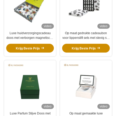
video
video
Luxe huidverzorgingscadeau
Op maat gedrukte cadeaubon
doos met verborgen magnetische
voor lippenstift sets met stevig stijf
boek-stijl sluiting Multi-
deksel & basis, 10-holte EVA liner
oppervlakte op maat afdrukken
en vintage stempel CMYK
Krijg Beste Prijs
Krijg Beste Prijs
en dik stijf karton structuur
printing
video
video
Luxe Parfum Stijve Doos met
Op maat gemaakte luxe