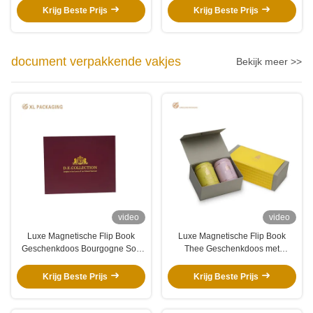
Donkergroen Binnenkant Rigiede
zwart EVA-invoegsel voor luxe
Krijg Beste Prijs
Krijg Beste Prijs
Tabakdoos
horlogepakketten
document verpakkende vakjes
Bekijk meer >>
video
video
Luxe Magnetische Flip Book
Luxe Magnetische Flip Book
Geschenkdoos Bourgogne Soft
Thee Geschenkdoos met
Touch Papier Warm Folie Gouden
aangepaste gegolfde inzet en
Logo Leeg Luxe
vervangbare gele mouw
Krijg Beste Prijs
Krijg Beste Prijs
Verpakkingsdoos Voor
Kerstcadeaus