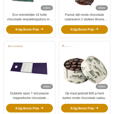
video
video
Eco-vriendelijke 16 holte
Franse stijl ronde chocolade
chocolade verpakkingsdoos met
cadeaubon 2 stukken Bruine
goudfolie logo en
cilindrische verpakkingsbuis met
bloemenontwerp
gouden folie logo & satine lint
Krijg Beste Prijs
Krijg Beste Prijs
video
video
Dubbele open 7-slot paarse
Op maat gedrukt 800 g hard
magnetische chocolade
karton ronde chocolade cadeau
verpakkingsdoos met volledig
buisdoos met 150 g wit
geïmprimeerd
kraftpapier
Krijg Beste Prijs
Krijg Beste Prijs