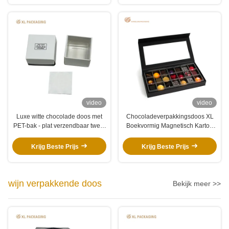
video
video
Luxe witte chocolade doos met
Chocoladeverpakkingsdoos XL
PET-bak - plat verzendbaar twee-
Boekvormig Magnetisch Karton
stuk vouwbaar snoepjes cadeau
met PVC-venster
doos met zwart folie stempel
Krijg Beste Prijs
Krijg Beste Prijs
wijn verpakkende doos
Bekijk meer >>