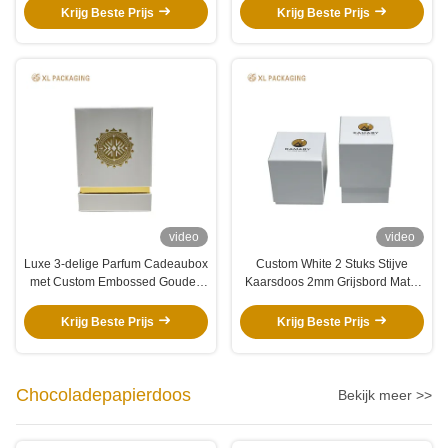
Vingerafdrukbestendig
hoge dichtheid voor
Krijg Beste Prijs
Krijg Beste Prijs
Kunstpapier en Verzegelde Twee-
parfumverpakking
Delige Deksel & Bodem Structuur
video
video
Luxe 3-delige Parfum Cadeaubox
Custom White 2 Stuks Stijve
met Custom Embossed Gouden
Kaarsdoos 2mm Grijsbord Matte
Logo, Fluweel EVA Inzetstuk en
Laminering Lege Deksel Bodem
Schuine Binnenbox
Doos Voor Parfum Fles
Krijg Beste Prijs
Krijg Beste Prijs
Chocoladepapierdoos
Bekijk meer >>