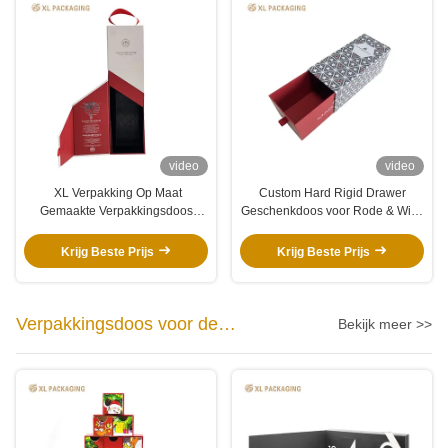
video
video
XL Verpakking Op Maat
Custom Hard Rigid Drawer
Gemaakte Verpakkingsdoos
Geschenkdoos voor Rode & Witte
Fabriek Opvouwbare Op Maat
Wijn Sets
Gemaakte Wijn Papieren Doos
Krijg Beste Prijs
Krijg Beste Prijs
Magnetische Sluiting Deksel
Verpakkingsdozen Voor
Wijnflessen
Verpakkingsdoos voor de
Bekijk meer >>
Adventskalender