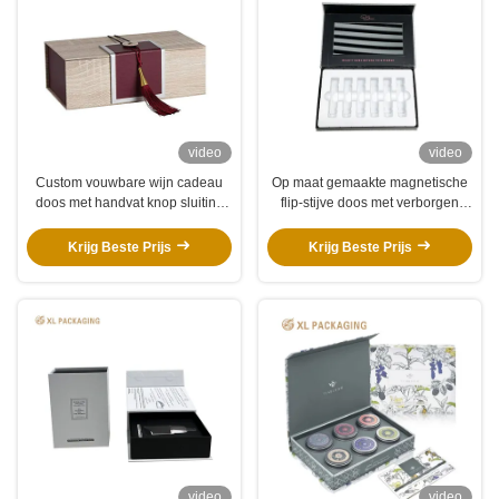
video
video
Custom vouwbare wijn cadeau
Op maat gemaakte magnetische
doos met handvat knop sluiting
flip-stijve doos met verborgen
en kartonnen opslag verpakking
magnetische sluiting groot
spiegelvenster en
Krijg Beste Prijs
Krijg Beste Prijs
schokbestendig schuiminplaat
voor schoonheidsampullen
cadeauverpakking
video
video