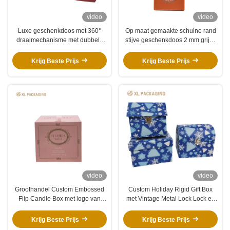
video
video
Luxe geschenkdoos met 360°
Op maat gemaakte schuine rand
draaimechanisme met dubbele
stijve geschenkdoos 2 mm grijze
deur en vier onafhankelijke
karton 157 gsm kunstpapier
compartimenten voor luxe
oranje papieren verpakkingsdoos
Krijg Beste Prijs
Krijg Beste Prijs
verpakkingen
video
video
Groothandel Custom Embossed
Custom Holiday Rigid Gift Box
Flip Candle Box met logo van
met Vintage Metal Lock Lock en
bronsfolie en wit EVA-invoegsel
Winter Kerst Printing
voor geurkaarsen
Krijg Beste Prijs
Krijg Beste Prijs