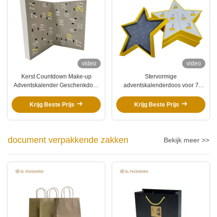
video
video
Kerst Countdown Make-up
Stervormige
Adventskalender Geschenkdoos
adventskalenderdoos voor 7
met Zacht Gevlokt Lade-inzetstuk
dagen met premium
structuurpapier en interactieve
Krijg Beste Prijs
Krijg Beste Prijs
ladestructuur
document verpakkende zakken
Bekijk meer >>