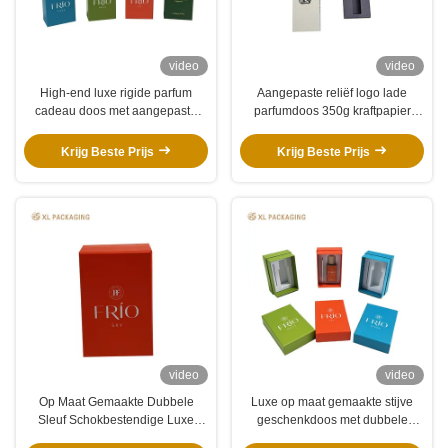
video
video
High-end luxe rigide parfum
Aangepaste reliëf logo lade
cadeau doos met aangepaste
parfumdoos 350g kraftpapier
EVA insert Matt lamineering en
paarse binnenverpakking voor
full-color print
10ml parfumflesje
Krijg Beste Prijs
Krijg Beste Prijs
video
video
Op Maat Gemaakte Dubbele
Luxe op maat gemaakte stijve
Sleuf Schokbestendige Luxe
geschenkdoos met dubbele
Cadeaubox met Mat Helder Rood
holte-inzetstuk van karton met