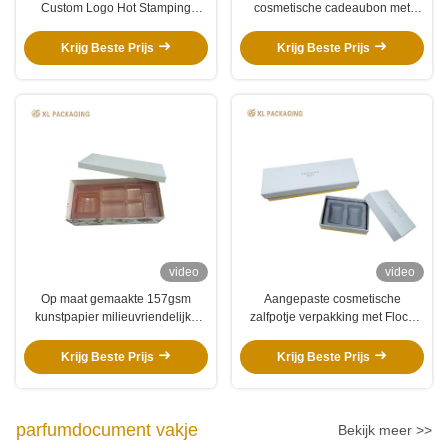
Custom Logo Hot Stamping
cosmetische cadeaubon met
Recyclebaar Kunstdrukpapier en
boek-stijl flip deksel ontwerp en
Schokbestendige Flock Voering
premium mat wit speciaal papier
Krijg Beste Prijs
Krijg Beste Prijs
met op maat gegoten EVA schuim
voering
video
video
Op maat gemaakte 157gsm
Aangepaste cosmetische
kunstpapier milieuvriendelijke
zalfpotje verpakking met Flock
matte laminering stijve
PVC-inzetstuk
verpakkingsdoos voor
Krijg Beste Prijs
Krijg Beste Prijs
huidverzorgingscosmetica
geschenkdoos
parfumdocument vakje
Bekijk meer >>