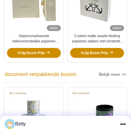
video
video
Gepersonaliseerde
Custom matte zwarte kleding
milieuvriendelijke papieren
papieren zakken met versterkte
zakken voor kleding en
constructie en full-surface logo
cadeauverpakkingen
printing voor luxe cadeau
Krijg Beste Prijs
Krijg Beste Prijs
verpakkingen
document verpakkende buizen
Bekijk meer >>
Betty