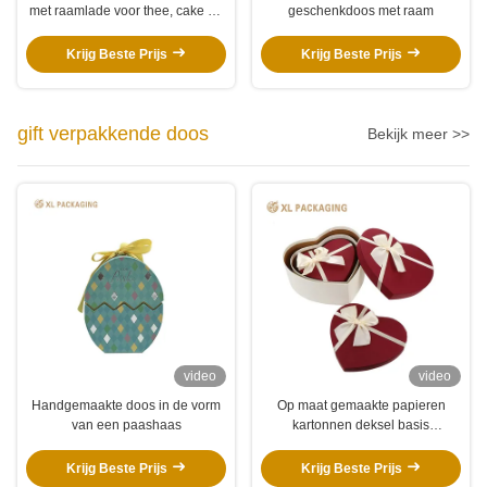
met raamlade voor thee, cake en
geschenkdoos met raam
chocolade
Krijg Beste Prijs
Krijg Beste Prijs
gift verpakkende doos
Bekijk meer >>
video
video
Handgemaakte doos in de vorm
Op maat gemaakte papieren
van een paashaas
kartonnen deksel basis
hartvormige dozen voor lippenstift
luxe Valentijnsdag cadeautjes
Krijg Beste Prijs
Krijg Beste Prijs