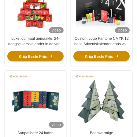
video
video
Luxe, op maat gemaakte, 24-
Custom Logo Pantone CMYK 12
daagse kerstkalender in de vorm
holte Adventskalender doos voor
van een boom.
theezakken & cosmetica
huidverzorging
Krijg Beste Prijs
Krijg Beste Prijs
video
Aanpasbare 24 laden
Boomvormige