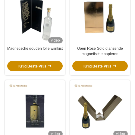
video
Magnetische gouden folie wijnkist
Qpen Rose Gold glanzende
magnetische papieren
verpakking met twee deuren voor
wijn en sterke drank
Krijg Beste Prijs
Krijg Beste Prijs
video
video