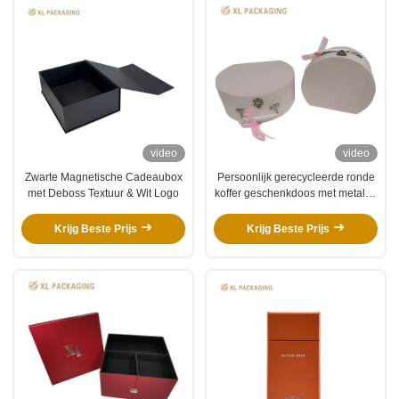
video
video
Zwarte Magnetische Cadeaubox
Persoonlijk gerecycleerde ronde
met Deboss Textuur & Wit Logo
koffer geschenkdoos met metalen
slot en gevlokte voering voor
ecologische verpakkingen
Krijg Beste Prijs
Krijg Beste Prijs