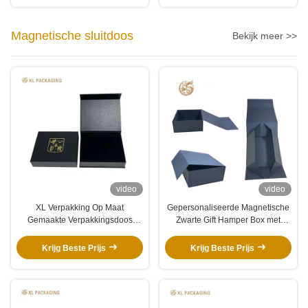
Magnetische sluitdoos
Bekijk meer >>
video
video
XL Verpakking Op Maat
Gepersonaliseerde Magnetische
Gemaakte Verpakkingsdoos
Zwarte Gift Hamper Box met
Fabriek Luxe Op Maat Gemaakte
Gouden Folie voor
Geschenkdoos Kartonnen
Huidverzorging & Wijn
Krijg Beste Prijs
Krijg Beste Prijs
Papieren Magnetische Sluitdoos
Geschenkdoos Pruik Op Maat
Gemaakt Logo Goudfolie
Stempelen