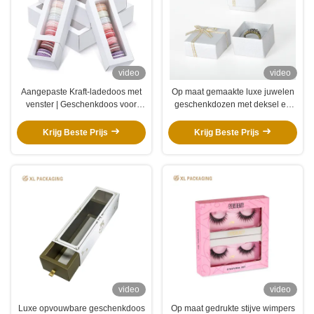
video
video
Aangepaste Kraft-ladedoos met
Op maat gemaakte luxe juwelen
venster | Geschenkdoos voor
geschenkdozen met deksel en
chocolade
basis voor juwelenmerken en
retailers
Krijg Beste Prijs
Krijg Beste Prijs
video
video
Luxe opvouwbare geschenkdoos
Op maat gedrukte stijve wimpers