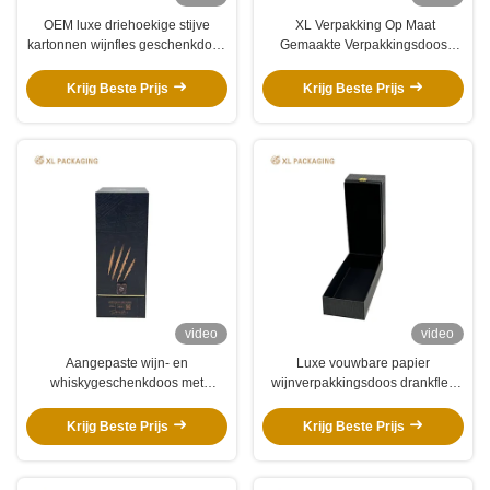
OEM luxe driehoekige stijve
XL Verpakking Op Maat
kartonnen wijnfles geschenkdoos
Gemaakte Verpakkingsdoos
met kartonnen invoegbak
Fabriek Papier Alcohol Whisky
Wijn Verpakkingsdoos Karton
Krijg Beste Prijs
Krijg Beste Prijs
Magnetische Dubbele Deur
Geschenkdoos
video
video
Aangepaste wijn- en
Luxe vouwbare papier
whiskygeschenkdoos met
wijnverpakkingsdoos drankfles
metalen slot | Lege doos
met magnetisch sluitend deksel
Krijg Beste Prijs
Krijg Beste Prijs