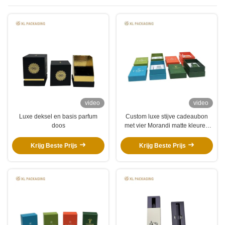
video
video
Luxe deksel en basis parfum
Custom luxe stijve cadeaubon
doos
met vier Morandi matte kleuren
en dubbele schokbestendige
inzet voor parfumverpakkingen
Krijg Beste Prijs
Krijg Beste Prijs