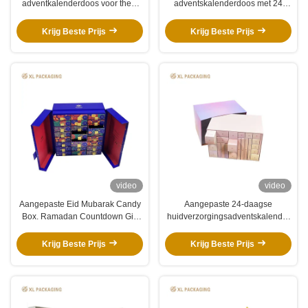
adventkalenderdoos voor thee,
adventskalenderdoos met 24
koffie en chocolade
laden | Luxe kerstafteldoos met
goudfolie
Krijg Beste Prijs
Krijg Beste Prijs
video
video
Aangepaste Eid Mubarak Candy
Aangepaste 24-daagse
Box. Ramadan Countdown Gift
huidverzorgingsadventskalender
Packaging
| Feestelijke verpakking
Krijg Beste Prijs
Krijg Beste Prijs