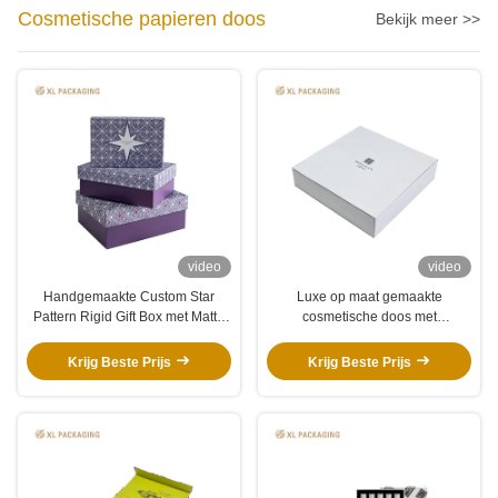
Cosmetische papieren doos
Bekijk meer >>
video
video
Handgemaakte Custom Star
Luxe op maat gemaakte
Pattern Rigid Gift Box met Matte
cosmetische doos met
Purple basis voor essentiële oliën
magnetische sluiting, dik stevig
en huidverzorging verpakkingen
karton en minimalistische witte
Krijg Beste Prijs
Krijg Beste Prijs
basis voor geschenkverpakking
van huidverzorgingsproducten