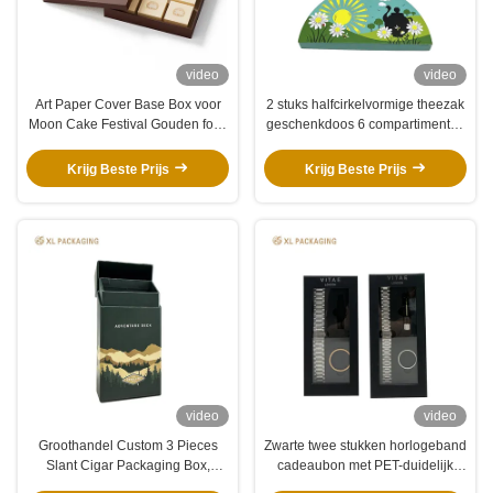
video
video
Art Paper Cover Base Box voor
2 stuks halfcirkelvormige theezak
Moon Cake Festival Gouden folie
geschenkdoos 6 compartimenten
logo Gedrukt 4pcs Dessert
350gm witte kaartverdeler geel
Packaging Box
binnenverpakkingsdoos voor
Krijg Beste Prijs
Krijg Beste Prijs
diverse theezakjes
video
video
Groothandel Custom 3 Pieces
Zwarte twee stukken horlogeband
Slant Cigar Packaging Box,
cadeaubon met PET-duidelijk
CMYK Print Matte Laminatie
raam en soft touch mat papier en