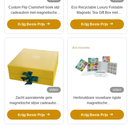
Custom Flip Clamshell boek stijl
Eco Recyclable Luxury Foldable
cadeaubon met magnetische
Magnetic Tea Gift Box met
sluiting en logo print
157gms kunstpapier voor
kruidenthee sets
Krijg Beste Prijs
Krijg Beste Prijs
video
video
Zacht aanrakende gele
Herbruikbare vouwbare rigide
magnetische stijve cadeaubon
magnetische
met lint voor kleding
theeverpakkingsdoos.
Krijg Beste Prijs
Krijg Beste Prijs