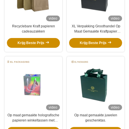
video
video
Recyclebare Kraft papieren
XL Verpakking Groothandel Op
cadeauzakken
Maat Gemaakte Kraftpapier
Verpakking Met Logo
Recyclebare Oplossing Voor
Krijg Beste Prijs
Krijg Beste Prijs
Cosmetica Kleding Getextureerd
Oppervlak Veelzijdig Voor
Dagelijkse Detailhandel
Promoties Duurzame Branding
video
video
Op maat gemaakte holografische
Op maat gemaakte juwelen
papieren winkeltassen met
geschenktas.
lintgrepen voor cosmetica