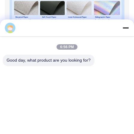
Betty
6:56 PM
Good day, what product are you looking for?
Tijdens de ontwikkeling van nieuwe
producten is de vormondersteuning altijd
een essentieel onderdeel van het proces.
Door innovatieve concepten en continue
experimenten, kunnen we onze creatieve
ideeën omzetten in realiteit.Ons
ontwerpteam maakt aangepaste vormen
om verschillende verpakkingsstijlen en