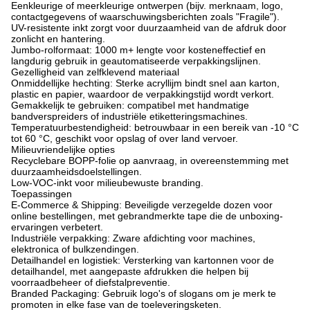
Eenkleurige of meerkleurige ontwerpen (bijv. merknaam, logo,
contactgegevens of waarschuwingsberichten zoals "Fragile").
UV-resistente inkt zorgt voor duurzaamheid van de afdruk door
zonlicht en hantering.
Jumbo-rolformaat: 1000 m+ lengte voor kosteneffectief en
langdurig gebruik in geautomatiseerde verpakkingslijnen.
Gezelligheid van zelfklevend materiaal
Onmiddellijke hechting: Sterke acryllijm bindt snel aan karton,
plastic en papier, waardoor de verpakkingstijd wordt verkort.
Gemakkelijk te gebruiken: compatibel met handmatige
bandverspreiders of industriële etiketteringsmachines.
Temperatuurbestendigheid: betrouwbaar in een bereik van -10 °C
tot 60 °C, geschikt voor opslag of over land vervoer.
Milieuvriendelijke opties
Recyclebare BOPP-folie op aanvraag, in overeenstemming met
duurzaamheidsdoelstellingen.
Low-VOC-inkt voor milieubewuste branding.
Toepassingen
E-Commerce & Shipping: Beveiligde verzegelde dozen voor
online bestellingen, met gebrandmerkte tape die de unboxing-
ervaringen verbetert.
Industriële verpakking: Zware afdichting voor machines,
elektronica of bulkzendingen.
Detailhandel en logistiek: Versterking van kartonnen voor de
detailhandel, met aangepaste afdrukken die helpen bij
voorraadbeheer of diefstalpreventie.
Branded Packaging: Gebruik logo's of slogans om je merk te
promoten in elke fase van de toeleveringsketen.