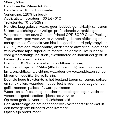
50mic, 68mic
Bandbreedte: 24mm tot 72mm.
Bandlengte: 10 tot 1000 meter.
Verlenging: 120% bij breuk
Applicatietemperatuur: -30 tot 40°C
Treksterkte: 70-80N/25 mm
Functie: laag geluidsniveau, geen bubbel, gemakkelijk scheuren
Ultieme afdichting voor veilige, professionele verpakkingen
We presenteren onze Custom Printed OPP BOPP Clear Package
Tape, ontworpen voor zware verzending, karton afdichting en
merkpromotie.
Gemaakt van biaxiaal georiënteerd polypropyleen
(BOPP) met een transparante, onzichtbare afwerking, biedt deze
zelfklevende tape superieure sterkte, helderheid,Het is ideaal
voor grootschalige logistiek., e-commerce en industrieel gebruik.
Belangrijkste kenmerken
Premium BOPP-materiaal en onzichtbaar ontwerp
De doorzichtige BOPP-film (40-60 micron dik) zorgt voor een
bijna onzichtbaar afdichting, waardoor uw verzenddozen schoon
blijven en tegelijkertijd veilig zijn.
Door de hoge treksterkte is het bestand tegen scheuren, splitsen
en randkrullen, waardoor het perfect is voor het verzegelen van
golfkartonnen, pallets of zware pakketten.
Water- en stofbestendig: beschermt zendingen tegen vocht en
verontreinigende stoffen tijdens het vervoer.
Op maat gedrukt voor merkzichtbaarheid
Een kleurenlogo op het bandoppervlak verandert elk pakket in
een bewegende billboard voor uw merk.
Opties zijn onder meer: