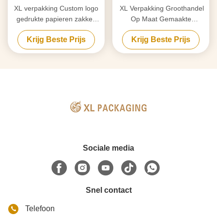
XL verpakking Custom logo
XL Verpakking Groothandel
gedrukte papieren zakken
Op Maat Gemaakte
voor luxe schoenen Kleding
Kraftpapier Verpakking Met
Krijg Beste Prijs
Krijg Beste Prijs
en juwelen Verpakking
Logo Recyclebare Oplossing
Voor Cosmetica Kleding
Getextureerd Oppervlak
Veelzijdig Voor Dagelijkse
Detailhandel Promoties
Duurzame Branding
Sociale media
Snel contact
Telefoon