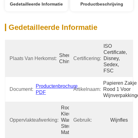
Gedetailleerde Informatie
Productbeschrijving
Gedetailleerde Informatie
ISO 
Certificate, 
Shenzhen 
Plaats Van Herkomst:
Certificering:
Disney, 
China
Sedex, 
FSC
Papieren Zakje 
Productenbrochure 
Document:
Artikelnaam:
Rood 1 Voor 
PDF
Wijnverpakking
Rood 
Kleurenprinten, 
Oppervlakteafwerking:
Warm 
Gebruik:
Wijnfles
Stempelen, 
Matt Laminatie.