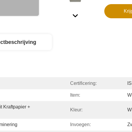
Krij
ctbeschrijving
Certificering:
IS
Item:
Wi
Kraftpapier + 
Kleur:
Wi
aminering
Invoegen:
Zw