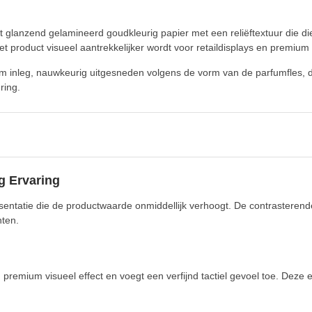
glanzend gelamineerd goudkleurig papier met een reliëftextuur die die
 product visueel aantrekkelijker wordt voor retaildisplays en premium
 inleg, nauwkeurig uitgesneden volgens de vorm van de parfumfles, die 
ring.
g Ervaring
esentatie die de productwaarde onmiddellijk verhoogt. De contrastere
nten.
g
premium visueel effect en voegt een verfijnd tactiel gevoel toe. Deze 