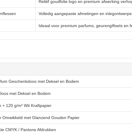
Reliëf goudfolie logo en premium afwerking verhog
umflessen
Volledig aangepaste afmetingen en inlegontwerpe
Ideaal voor premium parfums, geurengiftsets en fe
arfum Geschenkdoos met Deksel en Bodem
e Doos met Deksel en Bodem
 + 120 g/m² Wit Kraftpapier
on Omwikkeld met Glanzend Gouden Papier
e CMYK / Pantone Afdrukken