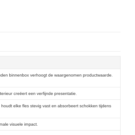
gouden binnenbox verhoogt de waargenomen productwaarde.
rieur creëert een verfijnde presentatie.
oudt elke fles stevig vast en absorbeert schokken tijdens
male visuele impact.