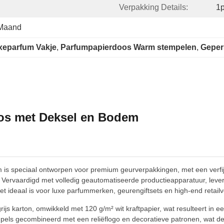
Verpakking Details:
1p
 Maand
xeparfum Vakje
, 
Parfumpapierdoos Warm stempelen
, 
Geper
os met Deksel en Bodem
s speciaal ontworpen voor premium geurverpakkingen, met een verfijn
rvaardigd met volledig geautomatiseerde productieapparatuur, levert 
 ideaal is voor luxe parfummerken, geurengiftsets en high-end retail
s karton, omwikkeld met 120 g/m² wit kraftpapier, wat resulteert in ee
tempels gecombineerd met een reliëflogo en decoratieve patronen, wat d