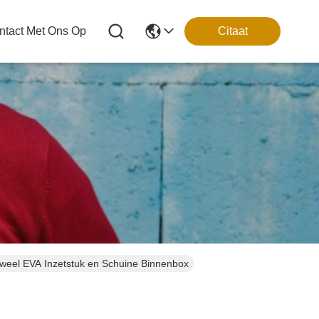
tact Met Ons Op
Citaat
eel EVA Inzetstuk en Schuine Binnenbox