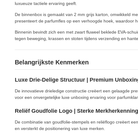
luxueuze tactiele ervaring geeft.
De binnenbox is gemaakt van 2 mm grijs karton, omwikkeld met 
presenteert de parfumfles op een verhoogde hoek, waardoor het
Binnenin bevindt zich een met zwart fluweel beklede EVA-schuim
tegen beweging, krassen en stoten tijdens verzending en hante
Belangrijkste Kenmerken
Luxe Drie-Delige Structuur | Premium Unboxin
De innovatieve drieledige constructie creëert een gelaagde pr
voor een onvergetelijke luxe unboxing ervaring voor parfumkla
Reliëf Goudfolie Logo | Sterke Merkherkennin
De combinatie van goudfolie-stempels en reliëflogo creëert een 
en versterkt de positionering van luxe merken.