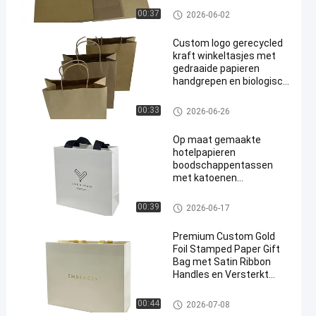
gepersonaliseerd logo
document verpakkende zakke
00:37
2026-06-02
drukken
n
Custom logo gerecycled
kraft winkeltasjes met
gedraaide papieren
handgrepen en biologisch
afbreekbaar materiaal
document verpakkende zakke
00:33
2026-06-26
n
Op maat gemaakte
hotelpapieren
boodschappentassen
met katoenen
linthandvatten
document verpakkende zakke
00:39
2026-06-17
n
Premium Custom Gold
Foil Stamped Paper Gift
Bag met Satin Ribbon
Handles en Versterkt
Gevouwen Top
document verpakkende zakke
00:44
2026-07-08
n