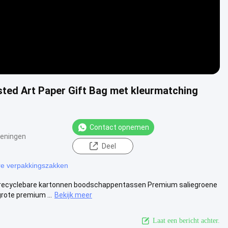
ted Art Paper Gift Bag met kleurmatching
Contact opnemen
eningen
Deel
re verpakkingszakken
recyclebare kartonnen boodschappentassen Premium saliegroene
rote premium ...
Bekijk meer
Laat een bericht achter.