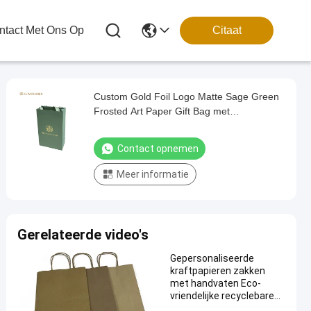
tact Met Ons Op
Citaat
Custom Gold Foil Logo Matte Sage Green
Frosted Art Paper Gift Bag met
kleurmatching Wide Satin Ribbon Handles
Contact opnemen
Meer informatie
Gerelateerde video's
Gepersonaliseerde
kraftpapieren zakken
met handvaten Eco-
vriendelijke recyclebare
winkeltassen Aanvaard