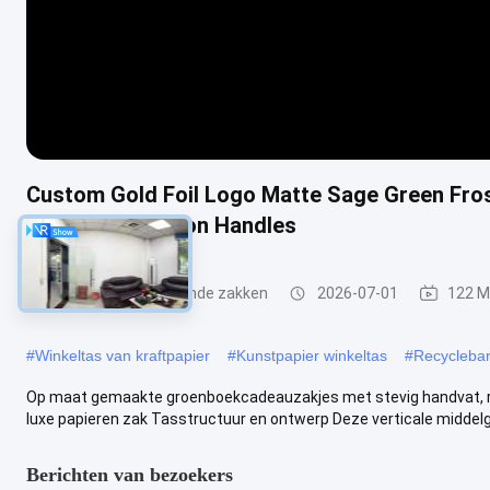
Custom Gold Foil Logo Matte Sage Green Fros
Wide Satin Ribbon Handles
document verpakkende zakken
2026-07-01
122 M
#
Winkeltas van kraftpapier
#
Kunstpapier winkeltas
#
Recycleba
Op maat gemaakte groenboekcadeauzakjes met stevig handvat, 
luxe papieren zak Tasstructuur en ontwerp Deze verticale middelg
Berichten van bezoekers