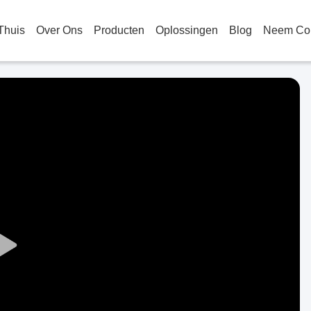
Thuis
Over Ons
Producten
Oplossingen
Blog
Neem Con
Play
Video