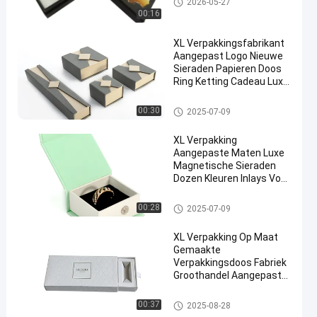
2026-05-27
doos
00:16
XL Verpakkingsfabrikant
Aangepast Logo Nieuwe
Sieraden Papieren Doos
Ring Ketting Cadeau Luxe
Sieraden Verpakking
Op maat gedrukte verpakkings
00:30
2025-07-09
doos
XL Verpakking
Aangepaste Maten Luxe
Magnetische Sieraden
Dozen Kleuren Inlays Voor
Elegante Sieraden
Presentatie
Op maat gedrukte verpakkings
00:28
2025-07-09
doos
XL Verpakking Op Maat
Gemaakte
Verpakkingsdoos Fabriek
Groothandel Aangepast
Logo Aangepaste
Cosmetica Verpakkingen
Op maat gedrukte verpakkings
00:37
2025-08-28
Witte Kartonnen Kleine
doos