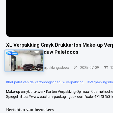
XL Verpakking Cmyk Drukkarton Make-up Ve
Deksel Oogschaduw Paletdoos
Op maat gedrukte verpakkingsdoos
2025-07-09
1
#
het palet van de kartonoogschaduw verpakking
#
Verpakkingsd
Make-up cmyk drukwerk Karton Verpakking Op maat Cosmetisch
Spiegel https://www.custom-packagingbox.com/sale-47148453-lux
Berichten van bezoekers