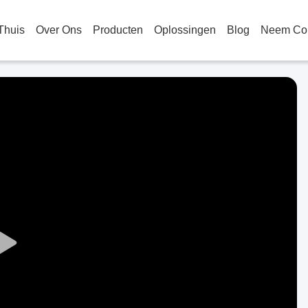
Thuis
Over Ons
Producten
Oplossingen
Blog
Neem Con
Play
Video