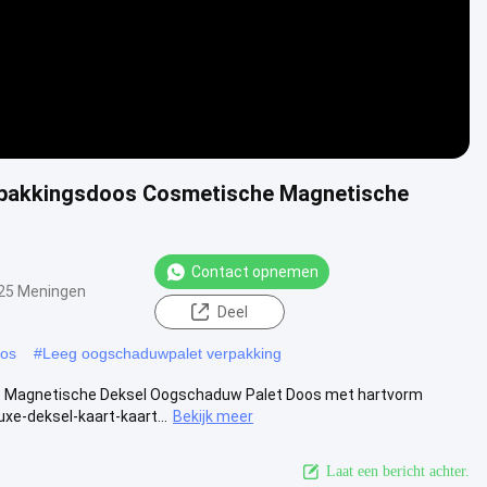
rpakkingsdoos Cosmetische Magnetische
Contact opnemen
25 Meningen
Deel
oos
#
Leeg oogschaduwpalet verpakking
e Magnetische Deksel Oogschaduw Palet Doos met hartvorm
e-deksel-kaart-kaart...
Bekijk meer
Laat een bericht achter.