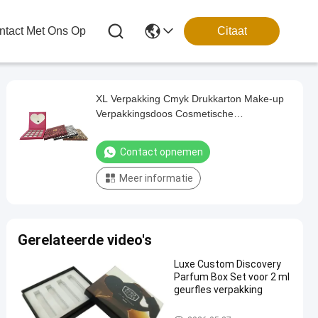
tact Met Ons Op
Citaat
XL Verpakking Cmyk Drukkarton Make-up
Verpakkingsdoos Cosmetische
Magnetische Deksel Oogschaduw
Paletdoos
Contact opnemen
Meer informatie
Gerelateerde video's
Luxe Custom Discovery
Parfum Box Set voor 2 ml
geurfles verpakking
Op maat gedrukte verpakkings