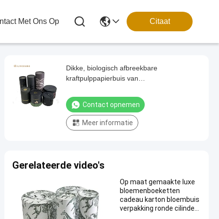
tact Met Ons Op
Citaat
Dikke, biologisch afbreekbare
kraftpulppapierbuis van
levensmiddelenkwaliteit met aanpasbare
afwerkingsmogelijkheden en een strakke
Contact opnemen
dekselstructuur voor losse thee
Koffiebonen Zoete chocolade
Meer informatie
Gerelateerde video's
Op maat gemaakte luxe
bloemenboeketten
cadeau karton bloembuis
verpakking ronde cilinder
ambachtelijke papieren