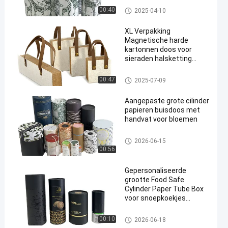
doos voor bloemen
document verpakkende buizen
00:40
2025-04-10
XL Verpakking
Magnetische harde
kartonnen doos voor
sieraden halsketting
Armband Textuur Papier
Boekvorm
Op maat gedrukte verpakkings
00:47
2025-07-09
doos
Aangepaste grote cilinder
papieren buisdoos met
handvat voor bloemen
document verpakkende buizen
2026-06-15
00:56
Gepersonaliseerde
grootte Food Safe
Cylinder Paper Tube Box
voor snoepkoekjes
verpakking
document verpakkende buizen
00:10
2026-06-18