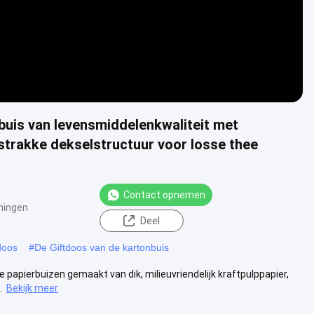
rbuis van levensmiddelenkwaliteit met
trakke dekselstructuur voor losse thee
Contact opnemen
ningen
Deel
doos
#
De Giftdoos van de kartonbuis
papierbuizen gemaakt van dik, milieuvriendelijk kraftpulppapier,
.
Bekijk meer