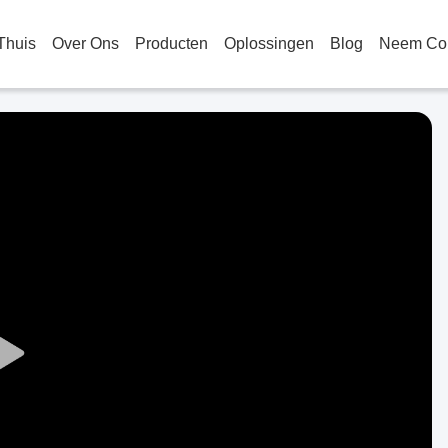
Thuis
Over Ons
Producten
Oplossingen
Blog
Neem Con
Play
Video