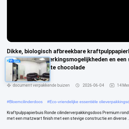
Dikke, biologisch afbreekbare kraftpulppapie
aanpasbare afwerkingsmogelijkheden en een s
Koffiebonen Zoete chocolade
document verpakkende buizen
2026-06-04
14 Me
#
Bloemcilinderdoos
#
Eco-vriendelijke essentiële olieverpakkings
Kraftpulppapierbuis Ronde cilinderverpakkingsdoos Premium ronde 
met een matzwart finish met een stevige constructie.en diverse ..