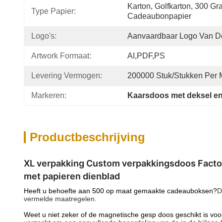
Karton, Golfkarton, 300 Gr
Type Papier:
Cadeaubonpapier
Logo's:
Aanvaardbaar Logo Van D
Artwork Formaat:
AI,PDF,PS
Levering Vermogen:
200000 Stuk/Stukken Per
Markeren:
Kaarsdoos met deksel en
Productbeschrijving
XL verpakking Custom verpakkingsdoos Factor
met papieren dienblad
Heeft u behoefte aan 500 op maat gemaakte cadeauboksen?
D
vermelde maatregelen.
Weet u niet zeker of de magnetische gesp doos geschikt is voo