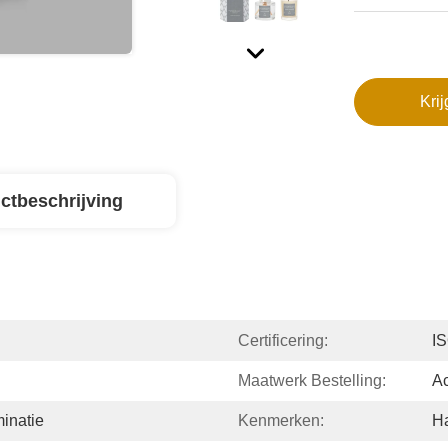
Krij
ctbeschrijving
Certificering:
IS
Maatwerk Bestelling:
A
inatie
Kenmerken:
H