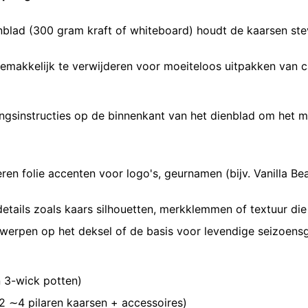
lad (300 gram kraft of whiteboard) houdt de kaarsen stevi
makkelijk te verwijderen voor moeiteloos uitpakken van c
ngsinstructies op de binnenkant van het dienblad om het me
eren folie accenten voor logo's, geurnamen (bijv. Vanilla B
details zoals kaars silhouetten, merkklemmen of textuur die
erpen op het deksel of de basis voor levendige seizoensge
 3-wick potten)
2 ∼4 pilaren kaarsen + accessoires)