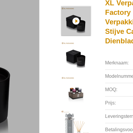
XL Verp
Factory
Verpakk
Stijve 
Dienbla
Merknaam:
Modelnumme
MOQ:
Prijs:
Leveringsterm
Betalingsvoo