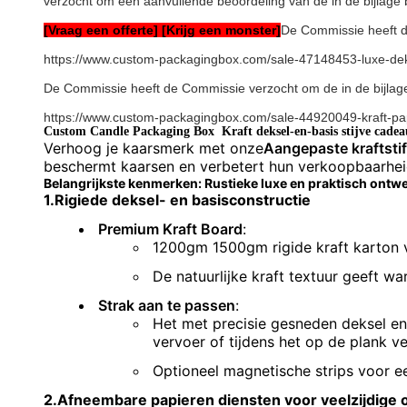
verzocht om een aanvullende beoordeling van de in de bijlage
[Vraag een offerte] [Krijg een monster]
De Commissie heeft d
https://www.custom-packagingbox.com/sale-47148453-luxe-deks
De Commissie heeft de Commissie verzocht om de in de bijlage 
https://www.custom-packagingbox.com/sale-44920049-kraft-pap
Custom Candle Packaging Box ️ Kraft deksel-en-basis stijve cade
Verhoog je kaarsmerk met onze
Aangepaste kraftsti
beschermt kaarsen en verbetert hun verkoopbaarhei
Belangrijkste kenmerken: Rustieke luxe en praktisch ontw
1.
Rigiede deksel- en basisconstructie
Premium Kraft Board
:
1200gm 1500gm rigide kraft karton vo
De natuurlijke kraft textuur geeft w
Strak aan te passen
:
Het met precisie gesneden deksel en
vervoer of tijdens het op de plank v
Optioneel magnetische strips voor ee
2.
Afneembare papieren diensten voor veelzijdige 