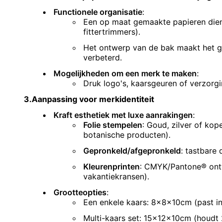
Functionele organisatie
:
Een op maat gemaakte papieren dienb
fittertrimmers).
Het ontwerp van de bak maakt het ge
verbeterd.
Mogelijkheden om een merk te maken
:
Druk logo's, kaarsgeuren of verzorgi
3.
Aanpassing voor merkidentiteit
Kraft esthetiek met luxe aanrakingen
:
Folie stempelen
: Goud, zilver of kop
botanische producten).
Gepronkeld/afgepronkeld
: tastbare 
Kleurenprinten
: CMYK/Pantone® ontw
vakantiekransen).
Grootteopties
:
Een enkele kaars: 8x8x10cm (past in
Multi-kaars set: 15x12x10cm (houdt 