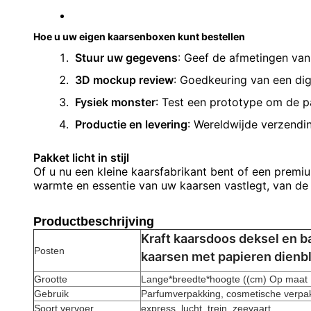
Hoe u uw eigen kaarsenboxen kunt bestellen
Stuur uw gegevens
: Geef de afmetingen van
3D mockup review
: Goedkeuring van een dig
Fysiek monster
: Test een prototype om de pa
Productie en levering
: Wereldwijde verzendin
Pakket licht in stijl
Of u nu een kleine kaarsfabrikant bent of een prem
warmte en essentie van uw kaarsen vastlegt, van de 
Productbeschrijving
Kraft kaarsdoos deksel en b
Posten
kaarsen met papieren dienb
Grootte
Lange*breedte*hoogte ((cm) Op maat
Gebruik
Parfumverpakking, cosmetische verpak
Soort vervoer
express, lucht, trein, zeevaart