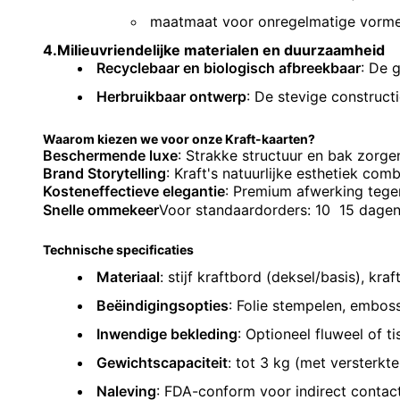
maatmaat voor onregelmatige vormen 
4.
Milieuvriendelijke materialen en duurzaamheid
Recyclebaar en biologisch afbreekbaar
: De 
Herbruikbaar ontwerp
: De stevige construct
Waarom kiezen we voor onze Kraft-kaarten?
Beschermende luxe
: Strakke structuur en bak zorge
Brand Storytelling
: Kraft's natuurlijke esthetiek c
Kosteneffectieve elegantie
: Premium afwerking tegen
Snelle ommekeer
Voor standaardorders: 10  15 dage
Technische specificaties
Materiaal
: stijf kraftbord (deksel/basis), kra
Beëindigingsopties
: Folie stempelen, emboss
Inwendige bekleding
: Optioneel fluweel of t
Gewichtscapaciteit
: tot 3 kg (met versterkte
Naleving
: FDA-conform voor indirect contac