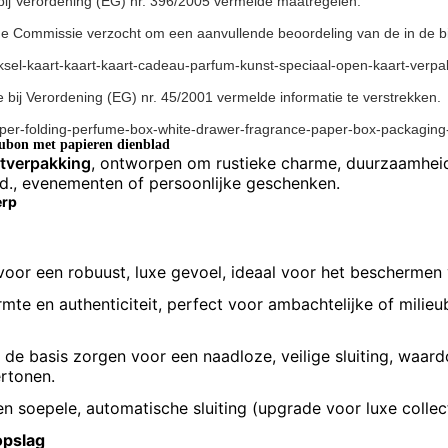
 bij Verordening (EG) nr. 396/2005 vermelde maatregelen.
e Commissie verzocht om een aanvullende beoordeling van de in de bij
el-kaart-kaart-kaart-cadeau-parfum-kunst-speciaal-open-kaart-verpak
bij Verordening (EG) nr. 45/2001 vermelde informatie te verstrekken.
er-folding-perfume-box-white-drawer-fragrance-paper-box-packaging-
aubon met papieren dienblad
ftverpakking
, ontworpen om rustieke charme, duurzaamheid 
d., evenementen of persoonlijke geschenken.
erp
or een robuust, luxe gevoel, ideaal voor het beschermen v
armte en authenticiteit, perfect voor ambachtelijke of mili
 de basis zorgen voor een naadloze, veilige sluiting, waar
ertonen.
n soepele, automatische sluiting (upgrade voor luxe collect
opslag