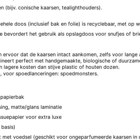
(bijv. conische kaarsen, tealighthouders).
gehele doos (inclusief bak en folie) is recyclebaar, met op 
ie bevordert het gebruik als opslagdoos voor snufjes of bri
n ervoor dat de kaarsen intact aankomen, zelfs voor lange 
ombineert perfect met handgemaakte, biologische of duurza
 lagere kosten dan stijve plastic of houten dozen.
n, voor spoedlanceringen: spoedmonsters.
ftpapierbak
ing, matte/glans lamina­tie
issuepapier voor extra luxe
 basis)
t met voedsel (geschikt voor ongeparfumeerde kaarsen in 