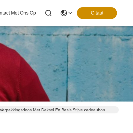
tact Met Ons Op
Citaat
Verpakkingsdoos Met Deksel En Basis Stijve cadeaubon