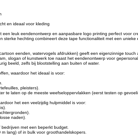
n
ht en ideaal voor kleding
t een leuk eendenontwerp en aanpasbare logo printing perfect voor cre
sterke hechting combineert deze tape functionaliteit met een unieke e
 cartoon eenden, watervogels afdrukken) geeft een eigenzinnige touch
am, slogan of kunstwerk toe naast het eendenontwerp voor gepersona
g beeld, zelfs bij blootstelling aan buiten of water.
ffen, waardoor het ideaal is voor:
n.
efeuilles, pleisters).
ter te laten op de meeste weefseloppervlakken (eerst testen op gevoeli
aardoor het een veelzijdig hulpmiddel is voor:
is).
achtergronden).
 losse naden).
f bedrijven met een beperkt budget.
m lang) of in bulk voor groothandelskopers.