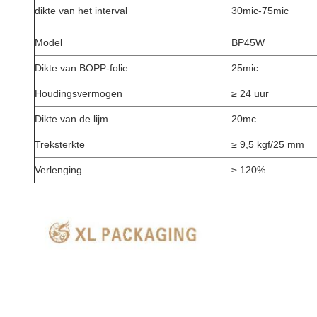
dikte van het interval
30mic-75mic
Model
BP45W
Dikte van BOPP-folie
25mic
Houdingsvermogen
≥ 24 uur
Dikte van de lijm
20mc
Treksterkte
≥ 9,5 kgf/25 mm
Verlenging
≥ 120%