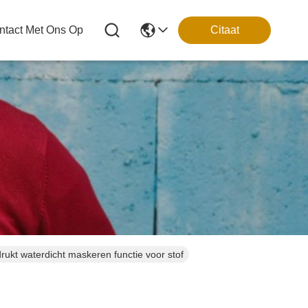
tact Met Ons Op
Citaat
ukt waterdicht maskeren functie voor stof