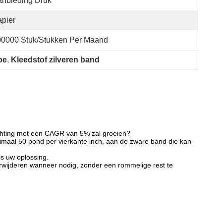
nbieding Druk
pier
00000 Stuk/Stukken Per Maand
pe
, 
Kleedstof zilveren band
achting met een CAGR van 5% zal groeien?
ximaal 50 pond per vierkante inch, aan de zware band die kan
is uw oplossing.
verwijderen wanneer nodig, zonder een rommelige rest te