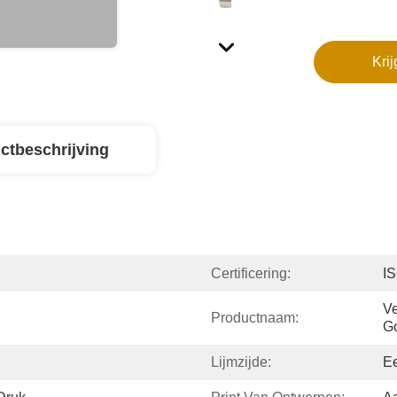
Krij
ctbeschrijving
Certificering:
IS
Ve
Productnaam:
G
Lijmzijde:
Ee