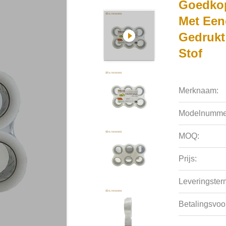
Goedkop
Met Een
Gedrukt
Stof
Merknaam:
Modelnumme
MOQ:
Prijs:
Leveringsterm
Betalingsvoo