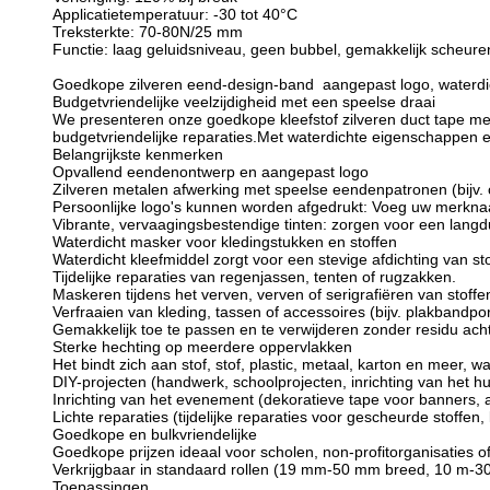
Applicatietemperatuur: -30 tot 40°C
Treksterkte: 70-80N/25 mm
Functie: laag geluidsniveau, geen bubbel, gemakkelijk scheure
Goedkope zilveren eend-design-band ️ aangepast logo, waterdic
Budgetvriendelijke veelzijdigheid met een speelse draai
We presenteren onze goedkope kleefstof zilveren duct tape me
budgetvriendelijke reparaties.
Met waterdichte eigenschappen en 
Belangrijkste kenmerken
Opvallend eendenontwerp en aangepast logo
Zilveren metalen afwerking met speelse eendenpatronen (bijv.
Persoonlijke logo's kunnen worden afgedrukt: Voeg uw merkna
Vibrante, vervaagingsbestendige tinten: zorgen voor een langduri
Waterdicht masker voor kledingstukken en stoffen
Waterdicht kleefmiddel zorgt voor een stevige afdichting van sto
Tijdelijke reparaties van regenjassen, tenten of rugzakken.
Maskeren tijdens het verven, verven of serigrafiëren van stoffe
Verfraaien van kleding, tassen of accessoires (bijv. plakbandport
Gemakkelijk toe te passen en te verwijderen zonder residu ach
Sterke hechting op meerdere oppervlakken
Het bindt zich aan stof, stof, plastic, metaal, karton en meer, w
DIY-projecten (handwerk, schoolprojecten, inrichting van het hu
Inrichting van het evenement (dekoratieve tape voor banners, 
Lichte reparaties (tijdelijke reparaties voor gescheurde stoffen,
Goedkope en bulkvriendelijke
Goedkope prijzen ideaal voor scholen, non-profitorganisaties o
Verkrijgbaar in standaard rollen (19 mm-50 mm breed, 10 m-30 
Toepassingen