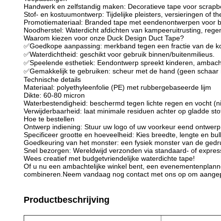
Handwerk en zelfstandig maken: Decoratieve tape voor scrapb
Stof- en kostuumontwerp: Tijdelijke pleisters, versieringen of 
Promotiemateriaal: Branded tape met eendenontwerpen voor b
Noodherstel: Waterdicht afdichten van kampeeruitrusting, rege
Waarom kiezen voor onze Duck Design Duct Tape?
✅
Goedkope aanpassing: merkband tegen een fractie van de k
✅
Waterdichtheid: geschikt voor gebruik binnen/buiten
milieus.
✅
Speelende esthetiek: Eendontwerp spreekt kinderen, ambach
✅
Gemakkelijk te gebruiken: scheur met de hand (geen schaar n
Technische details
Materiaal: polyethyleenfolie (PE) met rubbergebaseerde lijm
Dikte: 60-80 micron
Waterbestendigheid: beschermd tegen lichte regen en vocht (ni
Verwijderbaarheid: laat minimale residuen achter op gladde sto
Hoe te bestellen
Ontwerp indiening: Stuur uw logo of uw voorkeur eend ontwerp 
Specificeer grootte en hoeveelheid: Kies breedte, lengte en bul
Goedkeuring van het monster: een fysiek monster van de ged
Snel bezorgen: Wereldwijd verzonden via standaard- of expre
Wees creatief met budgetvriendelijke waterdichte tape!
Of u nu een ambachtelijke winkel bent, een evenementenplanner
combineren.
Neem vandaag nog contact met ons op om aangepas
Productbeschrijving