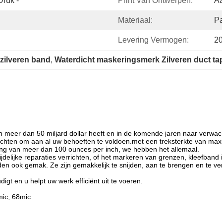
Druk -
Print Van Ontwerpen:
Aa
Materiaal:
Pa
Levering Vermogen:
2
 zilveren band
, 
Waterdicht maskeringsmerk Zilveren duct ta
n meer dan 50 miljard dollar heeft en in de komende jaren naar verw
krachten om aan al uw behoeften te voldoen.met een treksterkte van ma
ng van meer dan 100 ounces per inch, we hebben het allemaal.
delijke reparaties verrichten, of het markeren van grenzen, kleefband 
ieden ook gemak. Ze zijn gemakkelijk te snijden, aan te brengen en te 
gt en u helpt uw werk efficiënt uit te voeren.
mic, 68mic