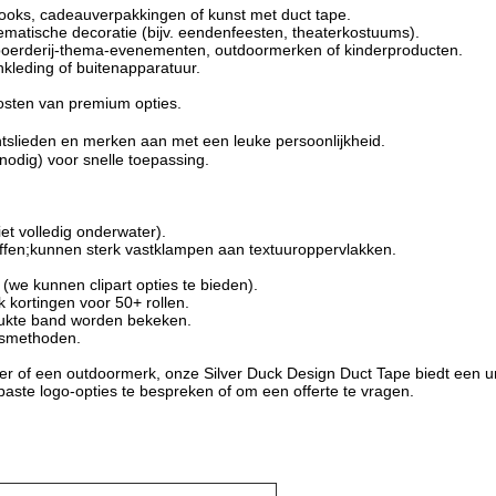
ooks, cadeauverpakkingen of kunst met duct tape.
thematische decoratie (bijv. eendenfeesten, theaterkostuums).
oerderij-thema-evenementen, outdoormerken of kinderproducten.
nkleding of buitenapparatuur.
osten van premium opties.
tslieden en merken aan met een leuke persoonlijkheid.
odig) voor snelle toepassing.
et volledig onderwater).
ffen;
kunnen sterk vastklampen aan textuuroppervlakken.
(we kunnen clipart opties te bieden).
k kortingen voor 50+ rollen.
rukte band worden bekeken.
ssmethoden.
 of een outdoormerk, onze Silver Duck Design Duct Tape biedt een unie
te logo-opties te bespreken of om een offerte te vragen.