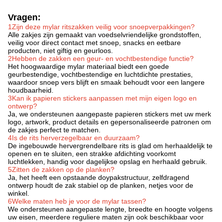
Vragen:
1Zijn deze mylar ritszakken veilig voor snoepverpakkingen?
Alle zakjes zijn gemaakt van voedselvriendelijke grondstoffen,
veilig voor direct contact met snoep, snacks en eetbare
producten, niet giftig en geurloos.
2Hebben de zakken een geur- en vochtbestendige functie?
Het hoogwaardige mylar materiaal biedt een goede
geurbestendige, vochtbestendige en luchtdichte prestaties,
waardoor snoep vers blijft en smaak behoudt voor een langere
houdbaarheid.
3Kan ik papieren stickers aanpassen met mijn eigen logo en
ontwerp?
Ja, we ondersteunen aangepaste papieren stickers met uw merk
logo, artwork, product details en gepersonaliseerde patronen om
de zakjes perfect te matchen.
4Is de rits herverzegelbaar en duurzaam?
De ingebouwde hervergrendelbare rits is glad om herhaaldelijk te
openen en te sluiten, een strakke afdichting voorkomt
luchtlekken, handig voor dagelijkse opslag en herhaald gebruik.
5Zitten de zakken op de planken?
Ja, het heeft een opstaande doypakstructuur, zelfdragend
ontwerp houdt de zak stabiel op de planken, netjes voor de
winkel.
6Welke maten heb je voor de mylar tassen?
We ondersteunen aangepaste lengte, breedte en hoogte volgens
uw eisen, meerdere reguliere maten zijn ook beschikbaar voor