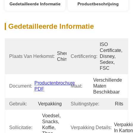
Gedetailleerde Informatie
Productbeschrijving
Gedetailleerde Informatie
ISO 
Certificate, 
Shenzhen 
Plaats Van Herkomst:
Certificering:
Disney, 
China
Sedex, 
FSC
Verschillende 
Productenbrochure 
Document:
Maat:
Maten 
PDF
Beschikbaar
Gebruik:
Verpakking
Sluitingstype:
Rits
Voedsel, 
Snacks, 
Verpakki
Sollicitatie:
Koffie, 
Verpakking Details:
In Karton