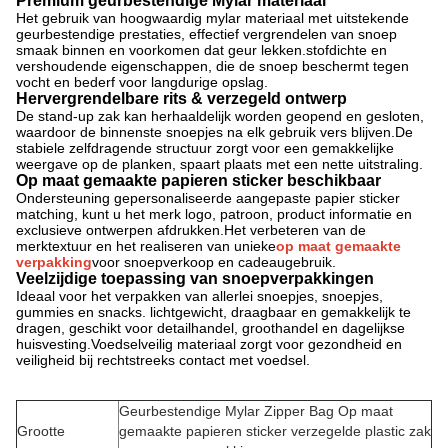
Premium geurbestendige Mylar materiaal
Het gebruik van hoogwaardig mylar materiaal met uitstekende
geurbestendige prestaties, effectief vergrendelen van snoep
smaak binnen en voorkomen dat geur lekken.stofdichte en
vershoudende eigenschappen, die de snoep beschermt tegen
vocht en bederf voor langdurige opslag.
Hervergrendelbare rits & verzegeld ontwerp
De stand-up zak kan herhaaldelijk worden geopend en gesloten,
waardoor de binnenste snoepjes na elk gebruik vers blijven.De
stabiele zelfdragende structuur zorgt voor een gemakkelijke
weergave op de planken, spaart plaats met een nette uitstraling.
Op maat gemaakte papieren sticker beschikbaar
Ondersteuning gepersonaliseerde aangepaste papier sticker
matching, kunt u het merk logo, patroon, product informatie en
exclusieve ontwerpen afdrukken.Het verbeteren van de
merktextuur en het realiseren van unieke
op maat gemaakte
verpakking
voor snoepverkoop en cadeaugebruik.
Veelzijdige toepassing van snoepverpakkingen
Ideaal voor het verpakken van allerlei snoepjes, snoepjes,
gummies en snacks. lichtgewicht, draagbaar en gemakkelijk te
dragen, geschikt voor detailhandel, groothandel en dagelijkse
huisvesting.Voedselveilig materiaal zorgt voor gezondheid en
veiligheid bij rechtstreeks contact met voedsel.
Geurbestendige Mylar Zipper Bag Op maat
Grootte
gemaakte papieren sticker verzegelde plastic zak