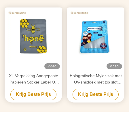
video
video
XL Verpakking Aangepaste
Holografische Mylar-zak met
Papieren Sticker Label Op
UV-snijdoek met zip slot
Maat Bedrukte 3.5 Mil Mylar
voedselzak op maat met op
Krijg Beste Prijs
Krijg Beste Prijs
Ritssluiting Zak Plastic
maat gemaakte papieren
Voedselverpakking Stand-Up
stickerlabel
Pouch