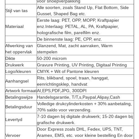
voor snoepverpakking
Alle soorten, zoals Stand Up, Flat Bottom, Side
Stijl van tas
Gusset, Shaped Bag etc.
Eerste laag: PET, OPP, MOPP, Kraftpapier
Materiaal
enz.Interlaag: PETAL, AL, PA, Kraftpapier,
holografische film, parelfilm enz.
De binnenste laag: PE, CPP, enz.
Afwerking van
Glanzend, Mat, zacht aanraken, Warm
het oppervlak
stempelen
Dikte
50-200 microm
Drukwerk
Gravure Printing, UV Printing, Digitaal Printing
Logo/kleuren
CMYK + Wit of Pantone kleuren
Rits, blikband, spoel, traan, hanggat,
Aanhangsel
eenrichtingsklep, handvat
Artwork formaat
AI,EPS,PDF,JPG, 300DPI
Betalingswijze
Handelsgarantie, T/T,s,Paypal,Alipay,Cash
Volledige drukcylinderkosten + 30% aanbetaling,
Betalingsduur
70% saldo voor verzending.
7-10 dagen bij digitale drukwerk; 15-20 dagen bij
Levertyd
grafische drukwerk.
Door Express zoals DHL, Fedex, UPS, TNT,
Vervoer
Aramex, EMS, etc. voor kleine bestelling En door