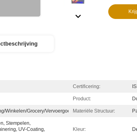
Krij
ctbeschrijving
Certificering:
IS
Product:
D
ng/Winkelen/Grocery/Vervoergoederen
Materiële Structuur:
Pa
n, Stempelen, 
inering, UV-Coating, 
Kleur:
D