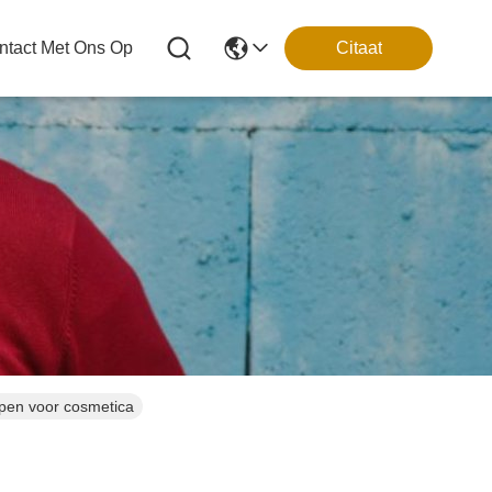
tact Met Ons Op
Citaat
epen voor cosmetica