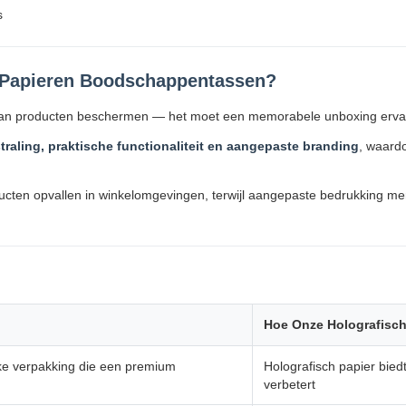
s
 Papieren Boodschappentassen?
an producten beschermen — het moet een memorabele unboxing ervar
straling, praktische functionaliteit en aangepaste branding
, waard
cten opvallen in winkelomgevingen, terwijl aangepaste bedrukking merken
Hoe Onze Holografisch
jke verpakking die een premium
Holografisch papier biedt
verbetert