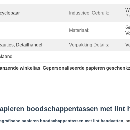
Wi
cyclebaar
Industrieel Gebruik:
Pr
Ge
Materiaal:
Vo
utjes, Detailhandel.
Verpakking Details:
Ve
 Maand
anzende winkeltas
, 
Gepersonaliseerde papieren geschenk
apieren boodschappentassen met lint 
ografische papieren boodschappentassen met lint handvatten
, o