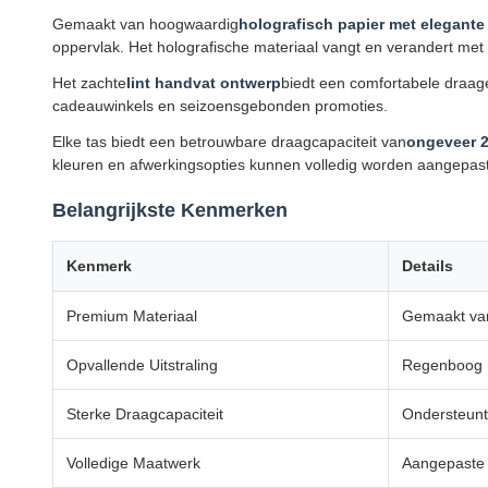
Gemaakt van hoogwaardig
holografisch papier met elegante
oppervlak. Het holografische materiaal vangt en verandert met
Het zachte
lint handvat ontwerp
biedt een comfortabele draage
cadeauwinkels en seizoensgebonden promoties.
Elke tas biedt een betrouwbare draagcapaciteit van
ongeveer 2
kleuren en afwerkingsopties kunnen volledig worden aangepas
Belangrijkste Kenmerken
Kenmerk
Details
Premium Materiaal
Gemaakt van
Opvallende Uitstraling
Regenboog r
Sterke Draagcapaciteit
Ondersteunt
Volledige Maatwerk
Aangepaste m