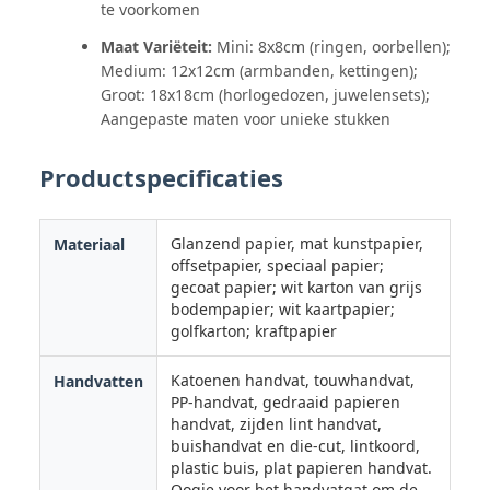
te voorkomen
Maat Variëteit:
Mini: 8x8cm (ringen, oorbellen);
Medium: 12x12cm (armbanden, kettingen);
Groot: 18x18cm (horlogedozen, juwelensets);
Aangepaste maten voor unieke stukken
Productspecificaties
Glanzend papier, mat kunstpapier,
Materiaal
offsetpapier, speciaal papier;
gecoat papier; wit karton van grijs
bodempapier; wit kaartpapier;
golfkarton; kraftpapier
Katoenen handvat, touwhandvat,
Handvatten
PP-handvat, gedraaid papieren
handvat, zijden lint handvat,
buishandvat en die-cut, lintkoord,
plastic buis, plat papieren handvat.
Oogje voor het handvatgat om de