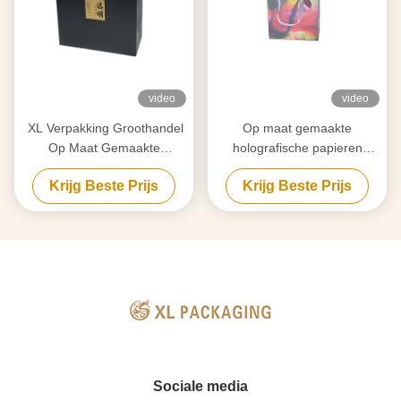
video
video
XL Verpakking Groothandel
Op maat gemaakte
Op Maat Gemaakte
holografische papieren
Kraftpapier Verpakking Met
winkeltassen met lintgrepen
Krijg Beste Prijs
Krijg Beste Prijs
Logo Recyclebare Oplossing
voor cosmetica
Voor Cosmetica Kleding
Getextureerd Oppervlak
Veelzijdig Voor Dagelijkse
Detailhandel Promoties
Duurzame Branding
Sociale media