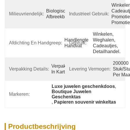
Winkelen,
Biologisch 
Cadeautje
Milieuvriendelijk:
Industrieel Gebruik:
Afbreekbaar/recyclebaar
Promotie,
Promotie
Winkelen, 
Handlengte 
Weghalen, 
Afdichting En Handgreep:
Gebruik:
Handvat
Cadeautjes, 
Detailhandel.
200000 
Verpakking 
Verpakking Details:
Levering Vermogen:
Stuk/Stu
In Karton
Per Ma
Luxe juwelen geschenkdoos
, 
Boutique Juwelen 
Markeren:
Geschenktas
, 
Papieren souvenir winkeltas
Productbeschrijving