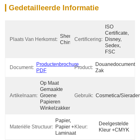
Gedetailleerde Informatie
ISO 
Certificate, 
Shenzhen 
Plaats Van Herkomst:
Certificering:
Disney, 
China
Sedex, 
FSC
Productenbrochure 
Douanedocument 
Document:
Product:
PDF
Zak
Op Maat 
Gemaakte 
Artikelnaam:
Groene 
Gebruik:
Cosmetica/Sieraden
Papieren 
Winkelzakken
Papier, 
Deelgestelde 
Materiële Structuur:
Papier + 
Kleur:
Kleur +CMYK
Laminaat