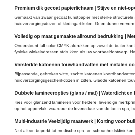
Premium dik gecoat papierlichaam | Stijve en niet-o
Gemaakt van zwaar gecoat kunstpapier met sterke structurele st
huidverzorgingsdozen of kledingartikelen. Geen dunne vervormi
Volledig op maat gemaakte allround bedrukking | Me
Ondersteunt full-color CMYK-afdrukken op zowel de buitenkant
fysieke winkeladressen afdrukken als uw voorbeeldontwerp. Hel
Versterkte katoenen touwhandvatten met metalen o
Bijpassende, gebroken witte, zachte katoenen koordhandvatten
huidverzorgingsgeschenkdozen in zitten. Gladde katoenen touw
Dubbele lamineeropties (glans / mat) | Waterdicht en
Kies voor glanzend lamineren voor heldere, levendige merkprin
op het oppervlak, waardoor de levensduur van de tas in spa, boe
Multi-industrie Veelzijdig maatwerk | Korting voor b
Niet alleen beperkt tot medische spa- en schoonheidsklinieke