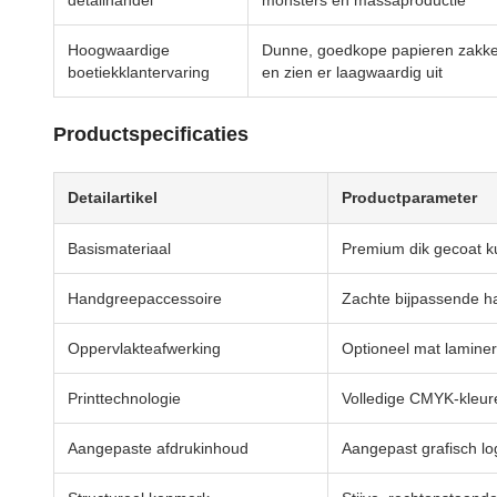
detailhandel
monsters en massaproductie
Hoogwaardige
Dunne, goedkope papieren zakken
boetiekklantervaring
en zien er laagwaardig uit
Productspecificaties
Detailartikel
Productparameter
Basismateriaal
Premium dik gecoat ku
Handgreepaccessoire
Zachte bijpassende h
Oppervlakteafwerking
Optioneel mat laminer
Printtechnologie
Volledige CMYK-kleure
Aangepaste afdrukinhoud
Aangepast grafisch lo