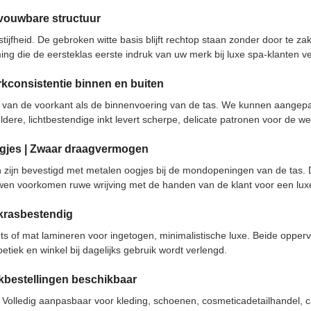
pvouwbare structuur
ijfheid. De gebroken witte basis blijft rechtop staan ​​zonder door te 
ng die de eersteklas eerste indruk van uw merk bij luxe spa-klanten ve
rkconsistentie binnen en buiten
 van de voorkant als de binnenvoering van de tas. We kunnen aangepas
dere, lichtbestendige inkt levert scherpe, delicate patronen voor de 
ogjes | Zwaar draagvermogen
 zijn bevestigd met metalen oogjes bij de mondopeningen van de tas. D
en voorkomen ruwe wrijving met de handen van de klant voor een luxe
 krasbestendig
ts of mat lamineren voor ingetogen, minimalistische luxe. Beide opper
tiek en winkel bij dagelijks gebruik wordt verlengd.
ulkbestellingen beschikbaar
n. Volledig aanpasbaar voor kleding, schoenen, cosmeticadetailhandel