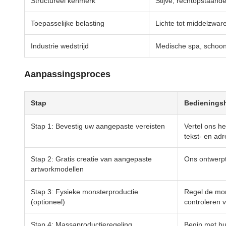
Structureel kenmerk
Stijve, rechtopstaand
Toepasselijke belasting
Lichte tot middelzwar
Industrie wedstrijd
Medische spa, schoon
Aanpassingsproces
Stap
Bedieningsh
Stap 1: Bevestig uw aangepaste vereisten
Vertel ons he
tekst- en ad
Stap 2: Gratis creatie van aangepaste
Ons ontwerpt
artworkmodellen
Stap 3: Fysieke monsterproductie
Regel de mon
(optioneel)
controleren 
Stap 4: Massaproductieregeling
Begin met bu