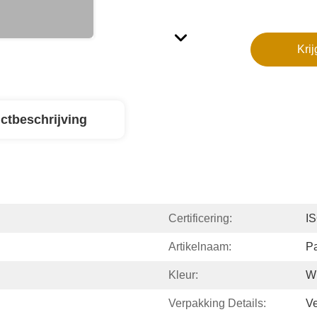
Krij
ctbeschrijving
Certificering:
IS
Artikelnaam:
P
Kleur:
Wi
Verpakking Details:
Ve