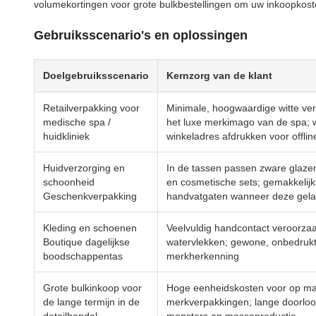
volumekortingen voor grote bulkbestellingen om uw inkoopkoste
Gebruiksscenario's en oplossingen
Doelgebruiksscenario
Kernzorg van de klant
Retailverpakking voor
Minimale, hoogwaardige witte verp
medische spa /
het luxe merkimago van de spa; wi
huidkliniek
winkeladres afdrukken voor offli
Huidverzorging en
In de tassen passen zware glaze
schoonheid
en cosmetische sets; gemakkelijk
Geschenkverpakking
handvatgaten wanneer deze gela
Kleding en schoenen
Veelvuldig handcontact veroorza
Boutique dagelijkse
watervlekken; gewone, onbedruk
boodschappentas
merkherkenning
Grote bulkinkoop voor
Hoge eenheidskosten voor op m
de lange termijn in de
merkverpakkingen; lange doorloo