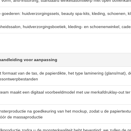
e vorm, anti-instorting, standaard winkeltasontwerp met open bovenkan
e goederen: huidverzorgingssets, beauty spa-kits, kleding, schoenen, 
heidssalon, huidverzorgingsboetiek, kleding- en schoenenwinkel, cad
andleiding voor aanpassing
t formaat van de tas, de papierdikte, het type laminering (glans/mat), 
resontwerpbestanden
eam maakt een digitaal voorbeeldmodel met uw merkafdruklay-out ter b
sterproductie na goedkeuring van het mockup, zodat u de papiertextuur
vóór de massaproductie
lkproductie zodra u de monsterkwaliteit hebt bevestigd; we zullen de p