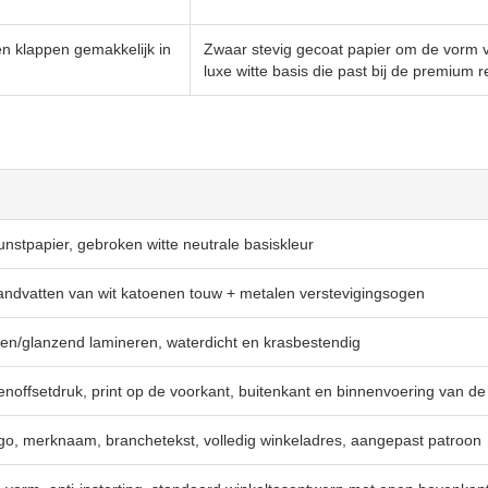
 klappen gemakkelijk in
Zwaar stevig gecoat papier om de vorm v
luxe witte basis die past bij de premium re
nstpapier, gebroken witte neutrale basiskleur
andvatten van wit katoenen touw + metalen verstevigingsogen
en/glanzend lamineren, waterdicht en krasbestendig
noffsetdruk, print op de voorkant, buitenkant en binnenvoering van de
go, merknaam, branchetekst, volledig winkeladres, aangepast patroon