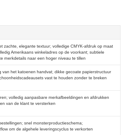
et zachte, elegante textuur; volledige CMYK-afdruk op maat
lledig Amerikaans winkeladres op de voorkant; subtiele
e merkdetails naar een hoger niveau te tillen
g van het katoenen handvat; dikke gecoate papierstructuur
choonheidscadeausets vast te houden zonder te breken
eren; volledig aanpasbare merkafbeeldingen en afdrukken
n van de klant te versterken
kbestellingen; snel monsterproductieschema;
low om de algehele leveringscyclus te verkorten