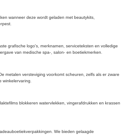
zakken wanneer deze wordt geladen met beautykits,
rpest.
te grafische logo's, merknamen, serviceteksten en volledige
weergave van medische spa-, salon- en boetiekmerken.
e metalen versteviging voorkomt scheuren, zelfs als er zware
 winkelervaring.
vlaktefilms blokkeren watervlekken, vingerafdrukken en krassen
, cadeauboetiekverpakkingen. We bieden gelaagde