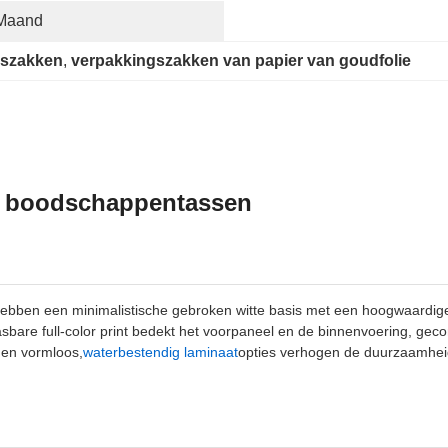
 Maand
gszakken
, 
verpakkingszakken van papier van goudfolie
n boodschappentassen
bben een minimalistische gebroken witte basis met een hoogwaardige
asbare full-color print bedekt het voorpaneel en de binnenvoering, 
f en vormloos,
waterbestendig laminaat
opties verhogen de duurzaamheid