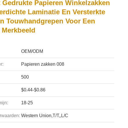
 Gedrukte Papieren Winkelzakken
erdichte Laminatie En Versterkte
n Touwhandgrepen Voor Een
g Merkbeeld
OEM/ODM
r:
Papieren zakken 008
500
$0.44-$0.86
ijn:
18-25
rwaarden:
Western Union,T/T,,L/C