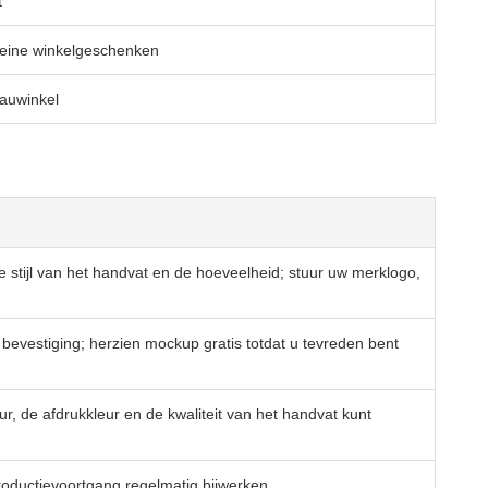
t
kleine winkelgeschenken
eauwinkel
de stijl van het handvat en de hoeveelheid; stuur uw merklogo,
evestiging; herzien mockup gratis totdat u tevreden bent
, de afdrukkleur en de kwaliteit van het handvat kunt
roductievoortgang regelmatig bijwerken