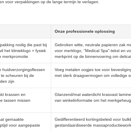
n voor verpakkingen op de lange termijn te verlagen.
Onze professionele oplossing
akking nodig die past bij
Gebroken witte, neutrale papieren zak m
l het klinieklogo + fysiek
voor merklogo, "Medical Spa"-tekst en vo
ne merkpromotie
merkprint op de binnenvoering om delicat
n huidverzorgingsflessen
Voeg metalen oogjes toe voor bevestigin
 te scheuren bij de
met sterk draagvermogen om volledige s
den zijn
akt krassen en
Glanzend/mat waterdicht krasvast lamin
te tassen missen
van winkelinformatie om het merkgeheuge
aat gemaakte
Gedifferentieerd kortingsbeleid voor bul
ptijd voor aangepaste
gestandaardiseerde massaproductieworkf