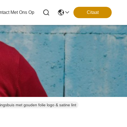
tact Met Ons Op
Citaat
ngsbuis met gouden folie logo & satine lint