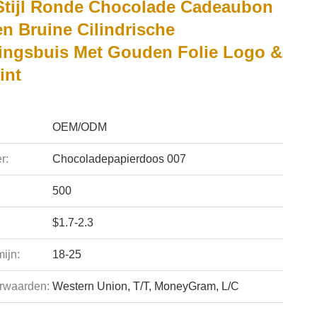
Stijl Ronde Chocolade Cadeaubon
n Bruine Cilindrische
ingsbuis Met Gouden Folie Logo &
int
OEM/ODM
r:
Chocoladepapierdoos 007
500
$1.7-2.3
ijn:
18-25
rwaarden:
Western Union, T/T, MoneyGram, L/C