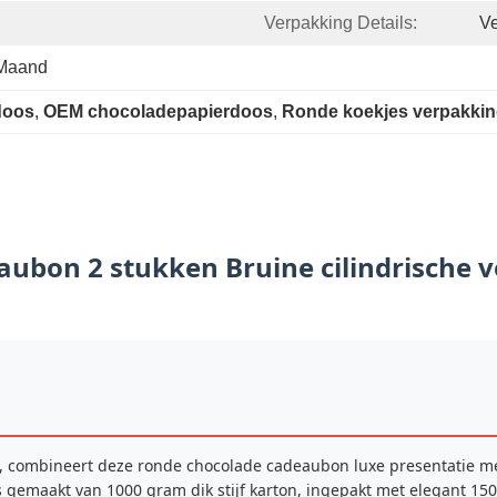
Verpakking Details:
Ve
 Maand
doos
, 
OEM chocoladepapierdoos
, 
Ronde koekjes verpakki
eaubon 2 stukken Bruine cilindrische 
ek, combineert deze ronde chocolade cadeaubon luxe presentatie me
s gemaakt van 1000 gram dik stijf karton, ingepakt met elegant 15