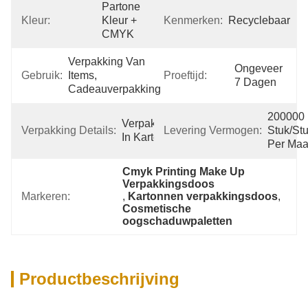
Partone 
Kleur:
Kleur + 
Kenmerken:
Recyclebaar
CMYK
Verpakking Van 
Ongeveer 
Gebruik:
Items, 
Proeftijd:
7 Dagen
Cadeauverpakking
200000 
Verpakking 
Verpakking Details:
Levering Vermogen:
Stuk/Stu
In Karton
Per Ma
Cmyk Printing Make Up 
Verpakkingsdoos
Markeren:
, 
Kartonnen verpakkingsdoos
, 
Cosmetische 
oogschaduwpaletten
Productbeschrijving