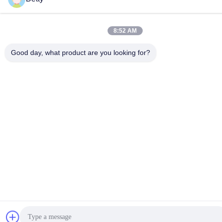
8:52 AM
Good day, what product are you looking for?
1:Onze producten zijn van verschillende soorten en alle
papierverpakkingen kunnen worden aangepast.
2: Ontwerp is onze kerncompetitiviteit, laat ons een eenvoudige
foto of een idee zien, een goede verpakkingsoplossing komt naar