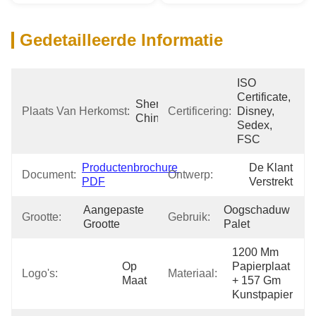
Gedetailleerde Informatie
ISO 
Certificate, 
Shenzhen 
Plaats Van Herkomst:
Certificering:
Disney, 
China
Sedex, 
FSC
Productenbrochure 
De Klant 
Document:
Ontwerp:
PDF
Verstrekt
Aangepaste 
Oogschaduw 
Grootte:
Gebruik:
Grootte
Palet
1200 Mm 
Op 
Papierplaat 
Logo's:
Materiaal:
Maat
+ 157 Gm 
Kunstpapier