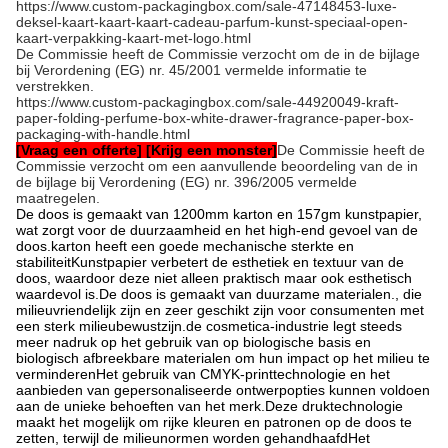
https://www.custom-packagingbox.com/sale-47148453-luxe-
deksel-kaart-kaart-kaart-cadeau-parfum-kunst-speciaal-open-
kaart-verpakking-kaart-met-logo.html
De Commissie heeft de Commissie verzocht om de in de bijlage
bij Verordening (EG) nr. 45/2001 vermelde informatie te
verstrekken.
https://www.custom-packagingbox.com/sale-44920049-kraft-
paper-folding-perfume-box-white-drawer-fragrance-paper-box-
packaging-with-handle.html
[Vraag een offerte] [Krijg een monster]
De Commissie heeft de
Commissie verzocht om een aanvullende beoordeling van de in
de bijlage bij Verordening (EG) nr. 396/2005 vermelde
maatregelen.
De doos is gemaakt van 1200mm karton en 157gm kunstpapier,
wat zorgt voor de duurzaamheid en het high-end gevoel van de
doos.karton heeft een goede mechanische sterkte en
stabiliteitKunstpapier verbetert de esthetiek en textuur van de
doos, waardoor deze niet alleen praktisch maar ook esthetisch
waardevol is.De doos is gemaakt van duurzame materialen., die
milieuvriendelijk zijn en zeer geschikt zijn voor consumenten met
een sterk milieubewustzijn.de cosmetica-industrie legt steeds
meer nadruk op het gebruik van op biologische basis en
biologisch afbreekbare materialen om hun impact op het milieu te
verminderenHet gebruik van CMYK-printtechnologie en het
aanbieden van gepersonaliseerde ontwerpopties kunnen voldoen
aan de unieke behoeften van het merk.Deze druktechnologie
maakt het mogelijk om rijke kleuren en patronen op de doos te
zetten, terwijl de milieunormen worden gehandhaafdHet