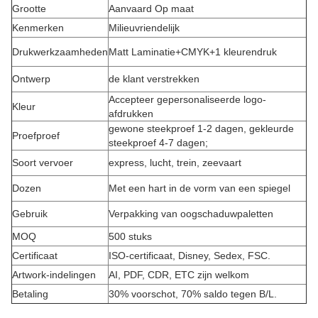
Grootte
Aanvaard Op maat
Kenmerken
Milieuvriendelijk
Drukwerkzaamheden
Matt Laminatie+CMYK+1 kleurendruk
Ontwerp
de klant verstrekken
Accepteer gepersonaliseerde logo-
Kleur
afdrukken
gewone steekproef 1-2 dagen, gekleurde
Proefproef
steekproef 4-7 dagen;
Soort vervoer
express, lucht, trein, zeevaart
Dozen
Met een hart in de vorm van een spiegel
Gebruik
Verpakking van oogschaduwpaletten
MOQ
500 stuks
Certificaat
ISO-certificaat, Disney, Sedex, FSC.
Artwork-indelingen
AI, PDF, CDR, ETC zijn welkom
Betaling
30% voorschot, 70% saldo tegen B/L.