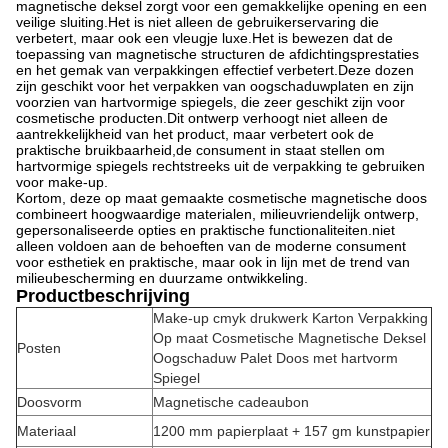
magnetische deksel zorgt voor een gemakkelijke opening en een
veilige sluiting.Het is niet alleen de gebruikerservaring die
verbetert, maar ook een vleugje luxe.Het is bewezen dat de
toepassing van magnetische structuren de afdichtingsprestaties
en het gemak van verpakkingen effectief verbetert.Deze dozen
zijn geschikt voor het verpakken van oogschaduwplaten en zijn
voorzien van hartvormige spiegels, die zeer geschikt zijn voor
cosmetische producten.Dit ontwerp verhoogt niet alleen de
aantrekkelijkheid van het product, maar verbetert ook de
praktische bruikbaarheid,de consument in staat stellen om
hartvormige spiegels rechtstreeks uit de verpakking te gebruiken
voor make-up.
Kortom, deze op maat gemaakte cosmetische magnetische doos
combineert hoogwaardige materialen, milieuvriendelijk ontwerp,
gepersonaliseerde opties en praktische functionaliteiten.niet
alleen voldoen aan de behoeften van de moderne consument
voor esthetiek en praktische, maar ook in lijn met de trend van
milieubescherming en duurzame ontwikkeling.
Productbeschrijving
Make-up cmyk drukwerk Karton Verpakking
Op maat Cosmetische Magnetische Deksel
Posten
Oogschaduw Palet Doos met hartvorm
Spiegel
Doosvorm
Magnetische cadeaubon
Materiaal
1200 mm papierplaat + 157 gm kunstpapier