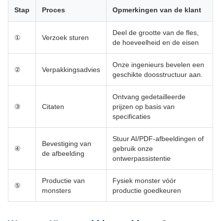
Stap
Proces
Opmerkingen van de klant
Deel de grootte van de fles,
①
Verzoek sturen
de hoeveelheid en de eisen
Onze ingenieurs bevelen een
②
Verpakkingsadvies
geschikte doosstructuur aan.
Ontvang gedetailleerde
③
Citaten
prijzen op basis van
specificaties
Stuur AI/PDF-afbeeldingen of
Bevestiging van
④
gebruik onze
de afbeelding
ontwerpassistentie
Productie van
Fysiek monster vóór
⑤
monsters
productie goedkeuren