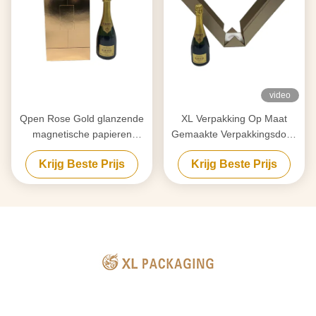
video
Qpen Rose Gold glanzende
XL Verpakking Op Maat
magnetische papieren
Gemaakte Verpakkingsdoos
verpakking met twee deuren
Fabriek Papier Alcohol
Krijg Beste Prijs
Krijg Beste Prijs
voor wijn en sterke drank
Whisky Wijn
Verpakkingsdoos Karton
Magnetische Dubbele Deur
Geschenkdoos