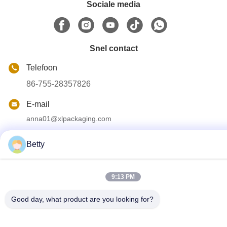
Sociale media
Snel contact
Telefoon
86-755-28357826
E-mail
anna01@xlpackaging.com
Adres
Betty
1810, iSteel Asia No.1, 18 Fuan Avenue, Pinghu Sub-
district, Longgang District, Shenzhen, China.
Postcode:518111
9:13 PM
Good day, what product are you looking for?
Privacybeleid
|
Sitemap
China Goede kwaliteit Op maat gedrukte verpakkingsdoos