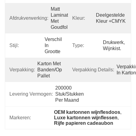
Matt 
Laminatie 
Deelgestelde 
Afdrukverwerking:
Kleur:
Met 
Kleur +CMYK
Goudfolie
Verschil 
Drukwerk, 
Stijl:
In 
Type:
Wijnkist.
Grootte
Karton Met 
Verpakki
Verpakking:
Banden/op 
Verpakking Details:
In Karton
Pallet
200000 
Levering Vermogen:
Stuk/Stukken 
Per Maand
OEM kartonnen wijnflesdoos
, 
Markeren:
Luxe kartonnen wijnflessen
, 
Rijfe papieren cadeaubon