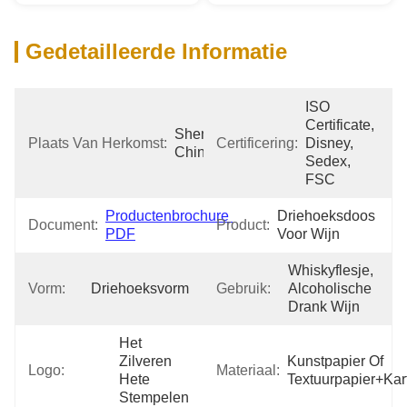
Gedetailleerde Informatie
ISO 
Certificate, 
Shenzhen 
Plaats Van Herkomst:
Certificering:
Disney, 
China
Sedex, 
FSC
Productenbrochure 
Driehoeksdoos 
Document:
Product:
PDF
Voor Wijn
Whiskyflesje, 
Vorm:
Driehoeksvorm
Gebruik:
Alcoholische 
Drank Wijn
Het 
Zilveren 
Kunstpapier Of 
Logo:
Materiaal:
Hete 
Textuurpapier+kar
Stempelen