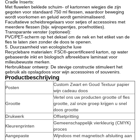
Cradle Inserts:
Met fluwelen beklede schuim- of kartonnen wiegjes die zijn
gegoten voor standaard 750 ml flessen, waardoor beweging
wordt voorkomen en geluid wordt geminimaliseerd.
Facultatieve scheidsregelaars voor setjes of accessoires met
meerdere flessen (bijv. wijnopentjes, proefnotities).
Transparante venster (optioneel):
PVC/PET-scherm op het deksel om de nek en het etiket van de
fles te laten zien zonder de doos te openen.
5. Duurzaamheid van ecologische luxe
Recyclebare materialen: FSC®-gecertificeerd karton, op water
gebaseerde inkt en biologisch afbreekbare laminaat voor
milieubewuste merken.
Herbruikbaar ontwerp: De stevige constructie stimuleert het
gebruik als opslagdoos voor wijn accessoires of souvenirs.
Productbeschrijving
Custom Zwart en Goud Textuur papier
Posten
wijn cadeau doos
Vertel ons uw producten grootte of fles
Grootte
grootte, zal onze groep krijgen u snel
doos grootte
Drukwerk
Offsetpritting
Gemeenschappelijk vierkleurig (CMYK)
Kleurenprinten
proces
Aangepaste
Wijndoos met magnetisch afsluiting aan