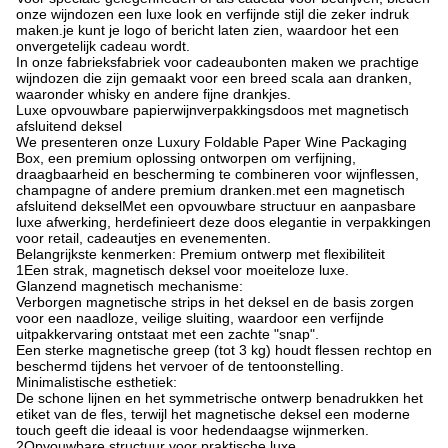
onze wijndozen een luxe look en verfijnde stijl die zeker indruk
maken.je kunt je logo of bericht laten zien, waardoor het een
onvergetelijk cadeau wordt.
In onze fabrieksfabriek voor cadeaubonten maken we prachtige
wijndozen die zijn gemaakt voor een breed scala aan dranken,
waaronder whisky en andere fijne drankjes.
Luxe opvouwbare papierwijnverpakkingsdoos met magnetisch
afsluitend deksel
We presenteren onze Luxury Foldable Paper Wine Packaging
Box, een premium oplossing ontworpen om verfijning,
draagbaarheid en bescherming te combineren voor wijnflessen,
champagne of andere premium dranken.met een magnetisch
afsluitend dekselMet een opvouwbare structuur en aanpasbare
luxe afwerking, herdefinieert deze doos elegantie in verpakkingen
voor retail, cadeautjes en evenementen.
Belangrijkste kenmerken: Premium ontwerp met flexibiliteit
1Een strak, magnetisch deksel voor moeiteloze luxe.
Glanzend magnetisch mechanisme:
Verborgen magnetische strips in het deksel en de basis zorgen
voor een naadloze, veilige sluiting, waardoor een verfijnde
uitpakkervaring ontstaat met een zachte "snap".
Een sterke magnetische greep (tot 3 kg) houdt flessen rechtop en
beschermd tijdens het vervoer of de tentoonstelling.
Minimalistische esthetiek:
De schone lijnen en het symmetrische ontwerp benadrukken het
etiket van de fles, terwijl het magnetische deksel een moderne
touch geeft die ideaal is voor hedendaagse wijnmerken.
2Opvouwbare structuur voor praktische luxe