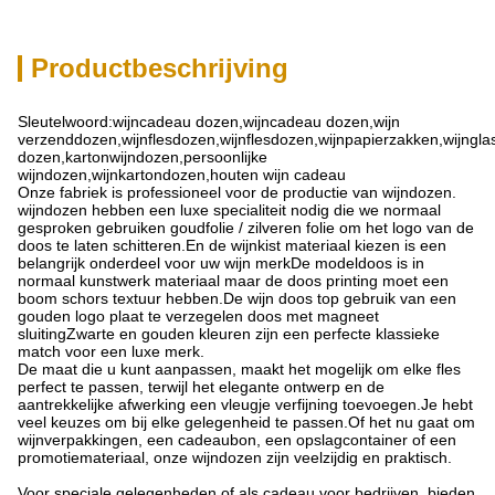
Productbeschrijving
Sleutelwoord:wijncadeau dozen,wijncadeau dozen,wijn
verzenddozen,wijnflesdozen,wijnflesdozen,wijnpapierzakken,wijngl
dozen,kartonwijndozen,persoonlijke
wijndozen,wijnkartondozen,houten wijn cadeau
Onze fabriek is professioneel voor de productie van wijndozen.
wijndozen hebben een luxe specialiteit nodig die we normaal
gesproken gebruiken goudfolie / zilveren folie om het logo van de
doos te laten schitteren.En de wijnkist materiaal kiezen is een
belangrijk onderdeel voor uw wijn merkDe modeldoos is in
normaal kunstwerk materiaal maar de doos printing moet een
boom schors textuur hebben.De wijn doos top gebruik van een
gouden logo plaat te verzegelen doos met magneet
sluitingZwarte en gouden kleuren zijn een perfecte klassieke
match voor een luxe merk.
De maat die u kunt aanpassen, maakt het mogelijk om elke fles
perfect te passen, terwijl het elegante ontwerp en de
aantrekkelijke afwerking een vleugje verfijning toevoegen.Je hebt
veel keuzes om bij elke gelegenheid te passen.Of het nu gaat om
wijnverpakkingen, een cadeaubon, een opslagcontainer of een
promotiemateriaal, onze wijndozen zijn veelzijdig en praktisch.
Voor speciale gelegenheden of als cadeau voor bedrijven, bieden