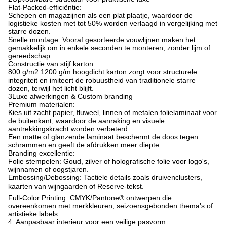
Flat-Packed-efficiëntie:
Schepen en magazijnen als een plat plaatje, waardoor de
logistieke kosten met tot 50% worden verlaagd in vergelijking met
starre dozen.
Snelle montage: Vooraf gesorteerde vouwlijnen maken het
gemakkelijk om in enkele seconden te monteren, zonder lijm of
gereedschap.
Constructie van stijf karton:
800 g/m2 1200 g/m hoogdicht karton zorgt voor structurele
integriteit en imiteert de robuustheid van traditionele starre
dozen, terwijl het licht blijft.
3Luxe afwerkingen & Custom branding
Premium materialen:
Kies uit zacht papier, fluweel, linnen of metalen folielaminaat voor
de buitenkant, waardoor de aanraking en visuele
aantrekkingskracht worden verbeterd.
Een matte of glanzende laminaat beschermt de doos tegen
schrammen en geeft de afdrukken meer diepte.
Branding excellentie:
Folie stempelen: Goud, zilver of holografische folie voor logo's,
wijnnamen of oogstjaren.
Embossing/Debossing: Tactiele details zoals druivenclusters,
kaarten van wijngaarden of Reserve-tekst.
Full-Color Printing: CMYK/Pantone® ontwerpen die
overeenkomen met merkkleuren, seizoensgebonden thema's of
artistieke labels.
4. Aanpasbaar interieur voor een veilige pasvorm