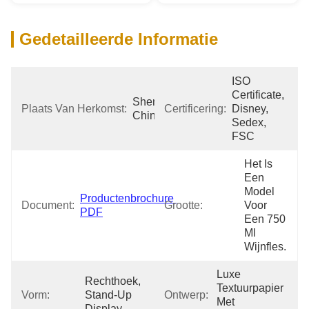
Gedetailleerde Informatie
ISO 
Certificate, 
Shenzhen 
Plaats Van Herkomst:
Certificering:
Disney, 
China
Sedex, 
FSC
Het Is 
Een 
Model 
Productenbrochure 
Document:
Grootte:
Voor 
PDF
Een 750 
Ml 
Wijnfles.
Luxe 
Rechthoek, 
Textuurpapier 
Vorm:
Stand-Up 
Ontwerp:
Met 
Display