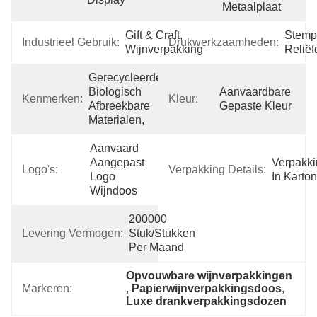
Metaalplaat
Gift & Craft, 
Stempe
Industrieel Gebruik:
Drukwerkzaamheden:
Wijnverpakking
Reliëf
Gerecycleerde 
Biologisch 
Aanvaardbare 
Kenmerken:
Kleur:
Afbreekbare 
Gepaste Kleur
Materialen,
Aanvaard 
Aangepast 
Verpakki
Logo's:
Verpakking Details:
Logo 
In Karton
Wijndoos
200000 
Levering Vermogen:
Stuk/Stukken 
Per Maand
Opvouwbare wijnverpakkingen
Markeren:
, 
Papierwijnverpakkingsdoos
, 
Luxe drankverpakkingsdozen