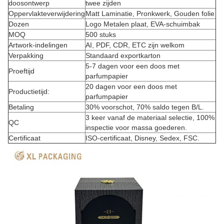
doosontwerp
twee zijden
Oppervlakteverwijdering
Matt Laminatie, Pronkwerk, Gouden folie
Dozen
Logo Metalen plaat, EVA-schuimbak
MOQ
500 stuks
Artwork-indelingen
AI, PDF, CDR, ETC zijn welkom
Verpakking
Standaard exportkarton
5-7 dagen voor een doos met
Proeftijd
parfumpapier
20 dagen voor een doos met
Productietijd:
parfumpapier
Betaling
30% voorschot, 70% saldo tegen B/L.
3 keer vanaf de materiaal selectie, 100%
QC
inspectie voor massa goederen.
Certificaat
ISO-certificaat, Disney, Sedex, FSC.