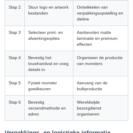
Stap 2
Stuur logo en artwork
Ontwikkelen van
bestanden
verpakkingsopstelling en
dieline
Stap 3
Selecteer print- en
Aanbevolen matte
afwerkingsopties
laminatie en premium
effecten
Stap 4
Bevestig het
Organiseer de productie
touwhandvat en voeg
van monsters
details in.
Stap 5
Fysiek monster
Aanvang van de
goedkeuren
bulkproductie
Stap 6
Bevestig
Wereldwijde
verzendmethode en
bezorgdienst
adres
organiseren
Verpakkings- en logistieke informatie