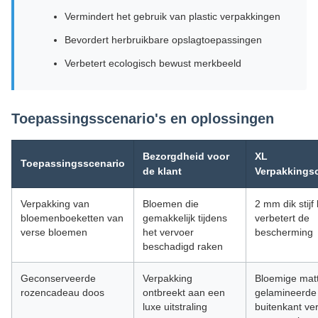
Vermindert het gebruik van plastic verpakkingen
Bevordert herbruikbare opslagtoepassingen
Verbetert ecologisch bewust merkbeeld
Toepassingsscenario's en oplossingen
Bezorgdheid voor
XL
Toepassingsscenario
de klant
Verpakkings
Verpakking van
Bloemen die
2 mm dik stijf
bloemenboeketten van
gemakkelijk tijdens
verbetert de
verse bloemen
het vervoer
bescherming
beschadigd raken
Geconserveerde
Verpakking
Bloemige mat
rozencadeau doos
ontbreekt aan een
gelamineerde
luxe uitstraling
buitenkant ve