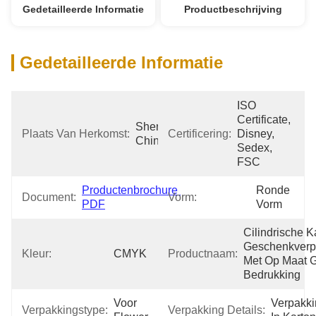
Gedetailleerde Informatie
Productbeschrijving
Gedetailleerde Informatie
ISO 
Certificate, 
Shenzhen 
Plaats Van Herkomst:
Certificering:
Disney, 
China
Sedex, 
FSC
Productenbrochure 
Ronde 
Document:
Vorm:
PDF
Vorm
Cilindrische K
Geschenkverp
Kleur:
CMYK
Productnaam:
Met Op Maat 
Bedrukking
Voor 
Verpakki
Verpakkingstype:
Verpakking Details: