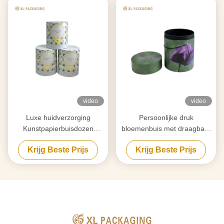
video
video
Luxe huidverzorging
Persoonlijke druk
Kunstpapierbuisdozen
bloemenbuis met draagbaar
Handgemaakte kartonnen
draagtouw en dik stijf papier
Krijg Beste Prijs
Krijg Beste Prijs
cilinders met aangepaste
voor bloemencadeautjes
afdrukken, satine interieur
Ideaal voor serum sets Spa
cadeautjes & merkcollecties