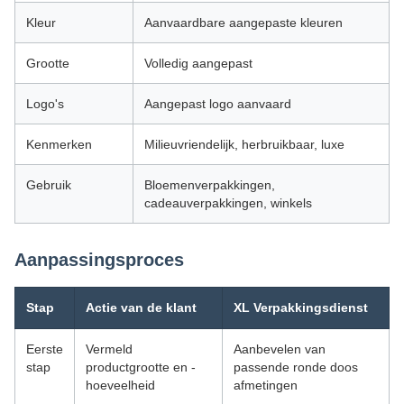
Kleur
Aanvaardbare aangepaste kleuren
Grootte
Volledig aangepast
Logo's
Aangepast logo aanvaard
Kenmerken
Milieuvriendelijk, herbruikbaar, luxe
Gebruik
Bloemenverpakkingen,
cadeauverpakkingen, winkels
Aanpassingsproces
Stap
Actie van de klant
XL Verpakkingsdienst
Eerste
Vermeld
Aanbevelen van
stap
productgrootte en -
passende ronde doos
hoeveelheid
afmetingen