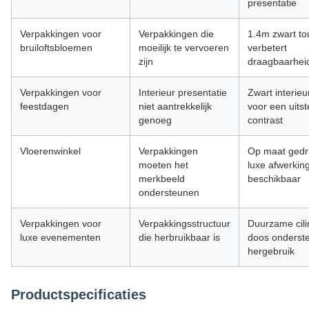
presentatie
Verpakkingen voor
Verpakkingen die
1.4m zwart t
bruiloftsbloemen
moeilijk te vervoeren
verbetert
zijn
draagbaarhei
Verpakkingen voor
Interieur presentatie
Zwart interieu
feestdagen
niet aantrekkelijk
voor een uits
genoeg
contrast
Vloerenwinkel
Verpakkingen
Op maat gedr
moeten het
luxe afwerkin
merkbeeld
beschikbaar
ondersteunen
Verpakkingen voor
Verpakkingsstructuur
Duurzame cili
luxe evenementen
die herbruikbaar is
doos onderst
hergebruik
Productspecificaties