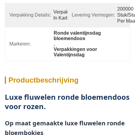
200000 
Verpakking 
Verpakking Details:
Levering Vermogen:
Stuk/Stu
In Karton
Per Ma
Ronde valentijnsdag 
bloemendoos
Markeren:
, 
Verpakkingen voor 
Valentijnsdag
Productbeschrijving
Luxe fluwelen ronde bloemendoos
voor rozen.
Op maat gemaakte luxe fluwelen ronde
bloembokjes