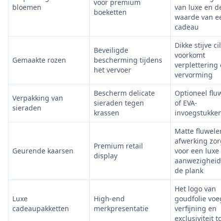
voor premium
bloemen
van luxe en d
boeketten
waarde van e
cadeau
Dikke stijve ci
Beveiligde
voorkomt
Gemaakte rozen
bescherming tijdens
verplettering
het vervoer
vervorming
Bescherm delicate
Optioneel flu
Verpakking van
sieraden tegen
of EVA-
sieraden
krassen
invoegstukke
Matte fluwele
afwerking zor
Premium retail
Geurende kaarsen
voor een luxe
display
aanwezigheid
de plank
Het logo van
Luxe
High-end
goudfolie voe
cadeaupakketten
merkpresentatie
verfijning en
exclusiviteit t