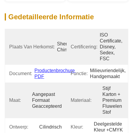
Gedetailleerde Informatie
ISO 
Certificate, 
Shenzhen 
Plaats Van Herkomst:
Certificering:
Disney, 
China
Sedex, 
FSC
Productenbrochure 
Milieuvriendelijk, 
Document:
Functie:
PDF
Handgemaakt
Stijf 
Aangepast 
Karton + 
Maat:
Formaat 
Materiaal:
Premium 
Geaccepteerd
Fluwelen 
Stof
Deelgestelde 
Ontwerp:
Cilindrisch
Kleur:
Kleur +CMYK