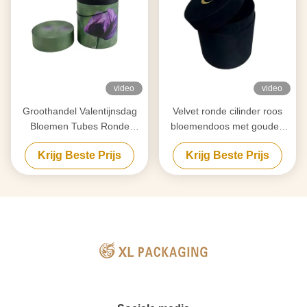
video
video
Groothandel Valentijnsdag
Velvet ronde cilinder roos
Bloemen Tubes Ronde
bloemendoos met gouden
Rozen Cilinderdozen Bulk
folie logo voor sjaal & kleding
Krijg Beste Prijs
Krijg Beste Prijs
Maatwerk Snelle Productie
merken
Feestelijk Design Voor
Bloemisten Cadeauwinkels
Wereldwijde
Valentijnsleveranciers