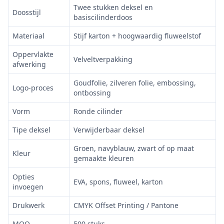
Twee stukken deksel en
Doosstijl
basiscilinderdoos
Materiaal
Stijf karton + hoogwaardig fluweelstof
Oppervlakte
Velveltverpakking
afwerking
Goudfolie, zilveren folie, embossing,
Logo-proces
ontbossing
Vorm
Ronde cilinder
Tipe deksel
Verwijderbaar deksel
Groen, navyblauw, zwart of op maat
Kleur
gemaakte kleuren
Opties
EVA, spons, fluweel, karton
invoegen
Drukwerk
CMYK Offset Printing / Pantone
MOQ
500 stuks