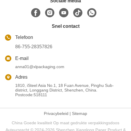
Sociale media
Snel contact
Telefoon
86-755-28357826
E-mail
anna01@xlpackaging.com
Adres
1810, iSteel Asia No.1, 18 Fuan Avenue, Pinghu Sub-
district, Longgang District, Shenzhen, China.
Postcode:518111
Privacybeleid
|
Sitemap
China Goede kwaliteit Op maat gedrukte verpakkingsdoos
Auteursrecht © 2024-2026 Shenzhen Xianglong Paper Product &