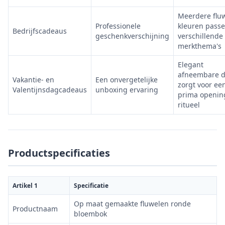
Meerdere flu
Professionele
kleuren passe
Bedrijfscadeaus
geschenkverschijning
verschillende
merkthema's
Elegant
afneembare d
Vakantie- en
Een onvergetelijke
zorgt voor ee
Valentijnsdagcadeaus
unboxing ervaring
prima openin
ritueel
Productspecificaties
Artikel 1
Specificatie
Op maat gemaakte fluwelen ronde
Productnaam
bloembok