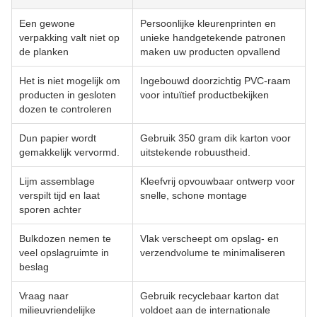
Een gewone
Persoonlijke kleurenprinten en
verpakking valt niet op
unieke handgetekende patronen
de planken
maken uw producten opvallend
Het is niet mogelijk om
Ingebouwd doorzichtig PVC-raam
producten in gesloten
voor intuïtief productbekijken
dozen te controleren
Dun papier wordt
Gebruik 350 gram dik karton voor
gemakkelijk vervormd.
uitstekende robuustheid.
Lijm assemblage
Kleefvrij opvouwbaar ontwerp voor
verspilt tijd en laat
snelle, schone montage
sporen achter
Bulkdozen nemen te
Vlak verscheept om opslag- en
veel opslagruimte in
verzendvolume te minimaliseren
beslag
Vraag naar
Gebruik recyclebaar karton dat
milieuvriendelijke
voldoet aan de internationale