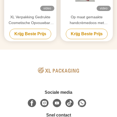
video
video
XL Verpakking Gedrukte
Op maat gemaakte
Cosmetische Opvouwbare
handcrèmedoos met
Kartonnen Doos Fabricage
zilverfolie | Vouwkarton
Krijg Beste Prijs
Krijg Beste Prijs
Luxe Witte Kartonnen
Papieren Doos
Huidverzorging Verpakking
Aangepast Logo
Milieuvriendelijk voor
Huidverzorging Cosmetica
Verpakking
Sociale media
Snel contact