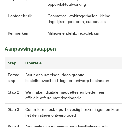
oppervlakteafwerking
Hoofdgebruik
Cosmetica, woldrogerballen, kleine
dagelijkse goederen, cadeautjes
Kenmerken
Milieuvriendelijk, recyclebaar
Aanpassingsstappen
Stap
Operatie
Eerste
Stuur ons uw eisen: doos grootte,
stap
bestelhoeveelheid, logo en ontwerp bestanden
Stap 2
We maken digitale maquettes en bieden een
officiële offerte met doorlooptijd.
Stap 3
Controleer mock-ups, bevestig herzieningen en keur
het definitieve ontwerp goed
Stap 4
Productie van monsters voor kwaliteitscontrole