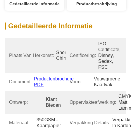
Gedetailleerde Informatie
Productbeschrijving
Gedetailleerde Informatie
ISO 
Certificate, 
Shenzhen 
Plaats Van Herkomst:
Certificering:
Disney, 
China
Sedex, 
FSC
Productenbrochure 
Vouwgroene 
Document:
Vorm:
PDF
Kaartvak
CMYK,
Klant 
Ontwerp:
Oppervlakteafwerking:
Matt 
Bieden
Lamin
350GSM -
Verpakki
Materiaal:
Verpakking Details:
Kaartpapier
In Karton