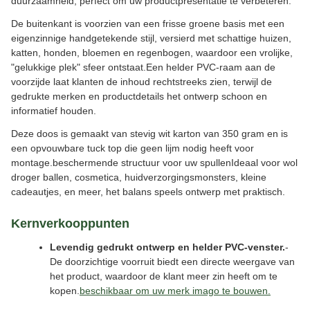
duurzaamheid, perfect om uw productpresentatie te verbeteren.
De buitenkant is voorzien van een frisse groene basis met een
eigenzinnige handgetekende stijl, versierd met schattige huizen,
katten, honden, bloemen en regenbogen, waardoor een vrolijke,
"gelukkige plek" sfeer ontstaat.Een helder PVC-raam aan de
voorzijde laat klanten de inhoud rechtstreeks zien, terwijl de
gedrukte merken en productdetails het ontwerp schoon en
informatief houden.
Deze doos is gemaakt van stevig wit karton van 350 gram en is
een opvouwbare tuck top die geen lijm nodig heeft voor
montage.beschermende structuur voor uw spullenIdeaal voor wol
droger ballen, cosmetica, huidverzorgingsmonsters, kleine
cadeautjes, en meer, het balans speels ontwerp met praktisch.
Kernverkooppunten
Levendig gedrukt ontwerp en helder PVC-venster.
-
De doorzichtige voorruit biedt een directe weergave van
het product, waardoor de klant meer zin heeft om te
kopen.
beschikbaar om uw merk imago te bouwen.