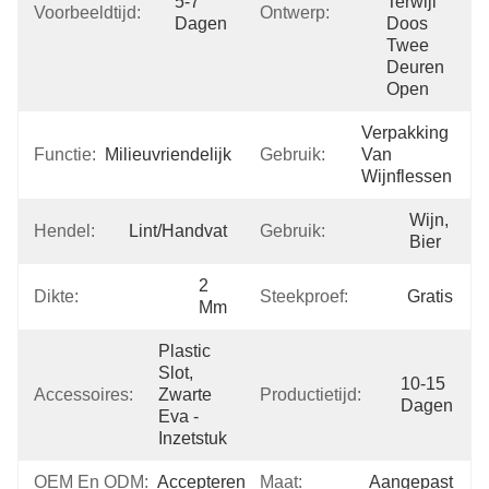
5-7 
Terwijl 
Voorbeeldtijd:
Ontwerp:
Dagen
Doos 
Twee 
Deuren 
Open
Verpakking 
Functie:
Milieuvriendelijk
Gebruik:
Van 
Wijnflessen
Wijn, 
Hendel:
Lint/handvat
Gebruik:
Bier
2 
Dikte:
Steekproef:
Gratis
Mm
Plastic 
Slot, 
10-15 
Accessoires:
Zwarte 
Productietijd:
Dagen
Eva -
Inzetstuk
OEM En ODM:
Accepteren
Maat:
Aangepast