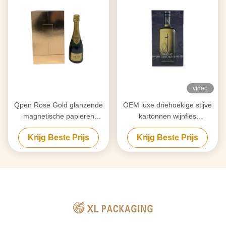
video
Qpen Rose Gold glanzende
OEM luxe driehoekige stijve
magnetische papieren
kartonnen wijnfles
verpakking met twee deuren
geschenkdoos met
Krijg Beste Prijs
Krijg Beste Prijs
voor wijn en sterke drank
kartonnen invoegbak