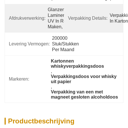
Glanzende 
Laminering, 
Verpakki
Afdrukverwerking:
Verpakking Details:
UV In Reliëf 
In Karton
Maken,
200000 
Levering Vermogen:
Stuk/Stukken 
Per Maand
Kartonnen 
whiskyverpakkingsdoos
, 
Verpakkingsdoos voor whisky 
Markeren:
uit papier
, 
Verpakking van een met 
magneet gesloten alcoholdoos
Productbeschrijving